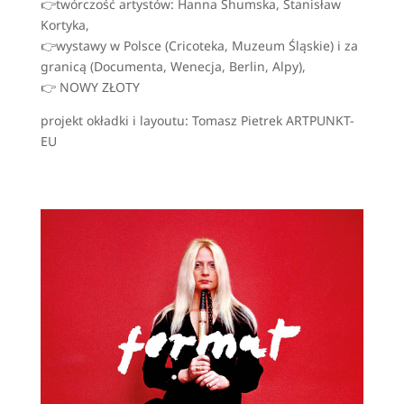
👉twórczość artystów: Hanna Shumska, Stanisław
Kortyka,
👉wystawy w Polsce (Cricoteka, Muzeum Śląskie) i za
granicą (Documenta, Wenecja, Berlin, Alpy),
👉 NOWY ZŁOTY
projekt okładki i layoutu: Tomasz Pietrek ARTPUNKT-
EU