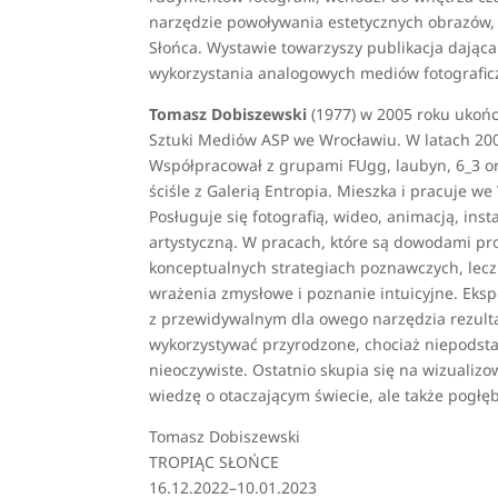
narzędzie powoływania estetycznych obrazów, a
Słońca. Wystawie towarzyszy publikacja dająca
wykorzystania analogowych mediów fotografic
Tomasz Dobiszewski
(1977) w 2005 roku ukońc
Sztuki Mediów ASP we Wrocławiu. W latach 200
Współpracował z grupami FUgg, laubyn, 6_3 o
ściśle z Galerią Entropia. Mieszka i pracuje w
Posługuje się fotografią, wideo, animacją, inst
artystyczną. W pracach, które są dowodami pr
konceptualnych strategiach poznawczych, lecz
wrażenia zmysłowe i poznanie intuicyjne. Eks
z przewidywalnym dla owego narzędzia rezulta
wykorzystywać przyrodzone, chociaż niepodsta
nieoczywiste. Ostatnio skupia się na wizualizo
wiedzę o otaczającym świecie, ale także pogłę
Tomasz Dobiszewski
TROPIĄC SŁOŃCE
16.12.2022–10.01.2023