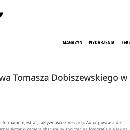
MAGAZYN
WYDARZENIA
TEK
tawa Tomasza Dobiszewskiego w
 formami rejestracji aktywności słonecznej. Autor powraca do
rnej skrzynki camera obscura by spojrzeć na fotografię nie jak na