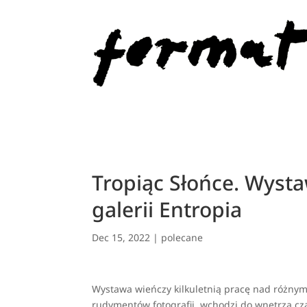
Tropiąc Słońce. Wys
galerii Entropia
Dec 15, 2022
|
polecane
Wystawa wieńczy kilkuletnią pracę nad różnymi
rudymentów fotografii, wchodzi do wnętrza cza