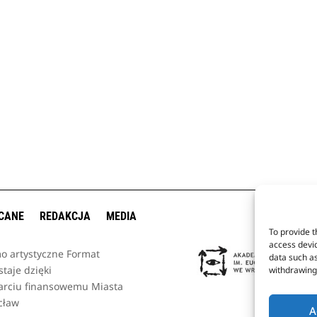
CANE
REDAKCJA
MEDIA
To provide t
access devic
o artystyczne Format
data such as
taje dzięki
withdrawing 
arciu finansowemu Miasta
cław
A