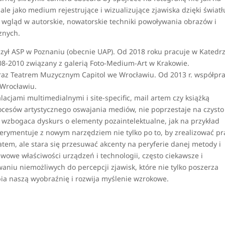
le jako medium rejestrujące i wizualizujące zjawiska dzięki światł
 wgląd w autorskie, nowatorskie techniki powoływania obrazów i
znych.
zył ASP w Poznaniu (obecnie UAP). Od 2018 roku pracuje w Katedr
8-2010 związany z galerią Foto-Medium-Art w Krakowie.
raz Teatrem Muzycznym Capitol we Wrocławiu. Od 2013 r. współpr
e Wrocławiu.
alacjami multimedialnymi i site-specific, mail artem czy książką
ocesów artystycznego oswajania mediów, nie poprzestaje na czysto
 wzbogaca dyskurs o elementy pozaintelektualne, jak na przykład
perymentuje z nowym narzędziem nie tylko po to, by zrealizować pr
tem, ale stara się przesuwać akcenty na peryferie danej metody i
wowe właściwości urządzeń i technologii, często ciekawsze i
waniu niemożliwych do percepcji zjawisk, które nie tylko poszerza
bia naszą wyobraźnię i rozwija myślenie wzrokowe.