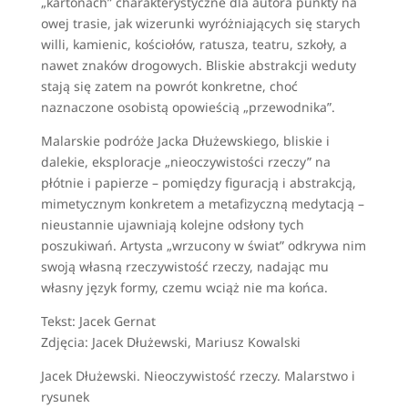
„kartonach” charakterystyczne dla autora punkty na
owej trasie, jak wizerunki wyróżniających się starych
willi, kamienic, kościołów, ratusza, teatru, szkoły, a
nawet znaków drogowych. Bliskie abstrakcji weduty
stają się zatem na powrót konkretne, choć
naznaczone osobistą opowieścią „przewodnika”.
Malarskie podróże Jacka Dłużewskiego, bliskie i
dalekie, eksploracje „nieoczywistości rzeczy” na
płótnie i papierze – pomiędzy figuracją i abstrakcją,
mimetycznym konkretem a metafizyczną medytacją –
nieustannie ujawniają kolejne odsłony tych
poszukiwań. Artysta „wrzucony w świat” odkrywa nim
swoją własną rzeczywistość rzeczy, nadając mu
własny język formy, czemu wciąż nie ma końca.
Tekst: Jacek Gernat
Zdjęcia: Jacek Dłużewski, Mariusz Kowalski
Jacek Dłużewski. Nieoczywistość rzeczy. Malarstwo i
rysunek