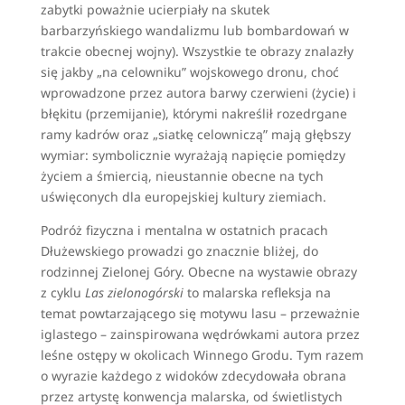
zabytki poważnie ucierpiały na skutek
barbarzyńskiego wandalizmu lub bombardowań w
trakcie obecnej wojny). Wszystkie te obrazy znalazły
się jakby „na celowniku” wojskowego dronu, choć
wprowadzone przez autora barwy czerwieni (życie) i
błękitu (przemijanie), którymi nakreślił rozedrgane
ramy kadrów oraz „siatkę celowniczą” mają głębszy
wymiar: symbolicznie wyrażają napięcie pomiędzy
życiem a śmiercią, nieustannie obecne na tych
uświęconych dla europejskiej kultury ziemiach.
Podróż fizyczna i mentalna w ostatnich pracach
Dłużewskiego prowadzi go znacznie bliżej, do
rodzinnej Zielonej Góry. Obecne na wystawie obrazy
z cyklu
Las zielonogórski
to malarska refleksja na
temat powtarzającego się motywu lasu – przeważnie
iglastego – zainspirowana wędrówkami autora przez
leśne ostępy w okolicach Winnego Grodu. Tym razem
o wyrazie każdego z widoków zdecydowała obrana
przez artystę konwencja malarska, od świetlistych