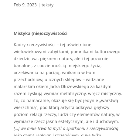
Feb 9, 2023
|
teksty
Mistyka (nie)oczywistości
Kadry rzeczywistości – tej uświetnionej
wielowiekowymi zabytkami, pomnikami kulturowego
dziedzictwa, pięknem natury, ale i tej pozornie
banalnej, z codziennością miejskiego życia,
oczekiwania na pociąg, wnikania w tłum
przechodniów, ulicznych sklepów – widziane
malarskim okiem Jacka Dłużewskiego za każdym
razem zyskują wymiar metafizyczny, wręcz mistyczny.
To, co namacalne, okazuje się być jedynie „warstwą
wierzchnią”, pod którą artysta odkrywa głębszy
poziom relacji rzeczy, ludzi czy elementów natury, w
wymiarze rzecz jasna estetycznym, ale i duchowym.
[…] we mnie trwa ta myśl o spotkaniu z rzeczywistością
jako czymś realnym i szczególnym, a nie tylko