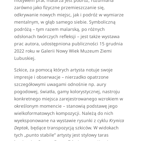
motywem prac malarza jest podróż, rozumiana
zarówno jako fizyczne przemieszczanie się,
odkrywanie nowych miejsc, jak i podróż w wymiarze
mentalnym, w głąb samego siebie. Symboliczną
podróżą – tym razem malarską, po różnych
odsłonach twórczych refleksji – jest także wystawa
prac autora, udostępniona publiczności 15 grudnia
2022 roku w Galerii Nowy Wiek Muzeum Ziemi
Lubuskiej.
Szkice, za pomocą których artysta notuje swoje
impresje i obserwacje – nierzadko opatrzone
szczegółowymi uwagami odnośnie np. aury
pogodowej, światła, gamy kolorystycznej, nastroju
konkretnego miejsca zarejestrowanego wzrokiem w
określonym momencie – stanowią podstawę jego
wielkoformatowych kompozycji. Należą do nich
wyeksponowane na wystawie rysunki z cyklu
Krynica
Deptak
, będące transpozycją szkiców. W widokach
tych „punto stabile” artysty jest stylowy taras