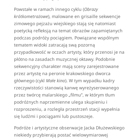
Powstałe w ramach innego cyklu (
Obrazy
krótkometrażowe
), malowane en grisaille sekwencje
zimowego pejzażu wiejskiego stają się natomiast
poetycką refleksją na temat obrazów zapamiętanych
podczas podróży pociągiem. Powiązane wspólnym
tematem widoki zatracają swą pozorną
przypadkowość w oczach artysty, który przenosi je na
płótno na zasadach muzycznej oktawy. Podobnie
sekwencyjny charakter mają sceny zarejestrowane
przez artystę na peronie krakowskiego dworca
głównego (cykl
Małe kino
). W tym wypadku kadry
rzeczywistości stanowią kanwę wyreżyserowanego
przez twórcę malarskiego „filmu”, w którym tłum
podróżnych naprzemienne ulega skupieniu i
rozproszeniu, a rozległa przestrzeń stacji wypełnia
się ludźmi i pociągami lub pustoszeje.
Podróże i artystyczne obserwacje Jacka Dłużewskiego
niekiedy przybierają postać wielowymiarowej