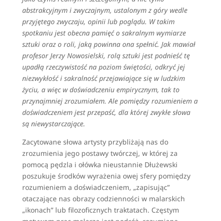
abstrakcyjnym i zwyczajnym, ustalonym z góry wedle
przyjętego zwyczaju, opinii lub poglądu. W takim
spotkaniu jest obecna pamięć o sakralnym wymiarze
sztuki oraz o roli, jaką powinna ona spełnić. Jak mawiał
profesor Jerzy Nowosielski, rolą sztuki jest podnieść tę
upadłą rzeczywistość na poziom świętości, odkryć jej
niezwykłość i sakralność przejawiające się w ludzkim
życiu, a więc w doświadczeniu empirycznym, tak to
przynajmniej zrozumiałem. Ale pomiędzy rozumieniem a
doświadczeniem jest przepaść, dla której zwykłe słowa
są niewystarczające.
Zacytowane słowa artysty przybliżają nas do
zrozumienia jego postawy twórczej, w której za
pomocą pędzla i ołówka nieustannie Dłużewski
poszukuje środków wyrażenia owej sfery pomiędzy
rozumieniem a doświadczeniem, „zapisując”
otaczające nas obrazy codzienności w malarskich
„ikonach” lub filozoficznych traktatach. Częstym