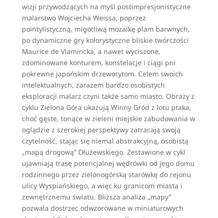
wizji przywodzących na myśl postimpresjonistyczne
malarstwo Wojciecha Weissa, poprzez
pointylistyczną, migotliwą mozaikę plam barwnych,
po dynamiczne gry kolorystyczne bliskie twórczości
Maurice de Vlamincka, a nawet wyciszone,
zdominowane konturem, konstelacje i ciągi pni
pokrewne japońskim drzeworytom. Celem swoich
intelektualnych, zarazem bardzo osobistych
eksploracji malarz czyni także samo miasto. Obrazy z
cyklu Zielona Góra ukazują Winny Gród z lotu ptaka,
choć gęste, tonące w zieleni miejskie zabudowania w
oglądzie z szerokiej perspektywy zatracają swoją
czytelność, stając się niemal abstrakcyjną, osobistą
„mapą drogową” Dłużewskiego. Zestawione w cykl
ujawniają trasę potencjalnej wędrówki od jego domu
rodzinnego przez zielonogórską starówkę do rejonu
ulicy Wyspiańskiego, a więc ku granicom miasta i
zewnętrznemu światu. Bliższa analiza „mapy”
pozwala dostrzec odwzorowane w miniaturowych