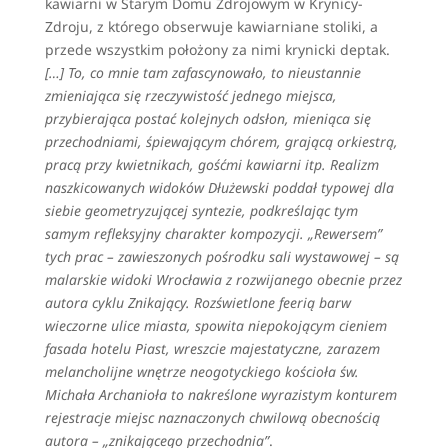
kawiarni w Starym Domu Zdrojowym w Krynicy-
Zdroju, z którego obserwuje kawiarniane stoliki, a
przede wszystkim położony za nimi krynicki deptak.
[…] To, co mnie tam zafascynowało, to nieustannie
zmieniająca się rzeczywistość jednego miejsca,
przybierająca postać kolejnych odsłon, mieniąca się
przechodniami, śpiewającym chórem, grającą orkiestrą,
pracą przy kwietnikach, gośćmi kawiarni itp. Realizm
naszkicowanych widoków Dłużewski poddał typowej dla
siebie geometryzującej syntezie, podkreślając tym
samym refleksyjny charakter kompozycji. „Rewersem”
tych prac – zawieszonych pośrodku sali wystawowej – są
malarskie widoki Wrocławia z rozwijanego obecnie przez
autora cyklu Znikający. Rozświetlone feerią barw
wieczorne ulice miasta, spowita niepokojącym cieniem
fasada hotelu Piast, wreszcie majestatyczne, zarazem
melancholijne wnętrze neogotyckiego kościoła św.
Michała Archanioła to nakreślone wyrazistym konturem
rejestracje miejsc naznaczonych chwilową obecnością
autora – „znikającego przechodnia”
.