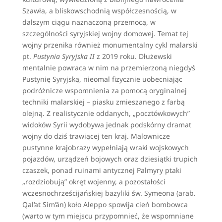
Szawła, a bliskowschodnią współczesnością, w
dalszym ciągu naznaczoną przemocą, w
szczególności syryjskiej wojny domowej. Temat tej
wojny przenika również monumentalny cykl malarski
pt.
Pustynia Syryjska II
z 2019 roku. Dłużewski
mentalnie powraca w nim na przemierzoną niegdyś
Pustynię Syryjską, nieomal fizycznie uobecniając
podróżnicze wspomnienia za pomocą oryginalnej
techniki malarskiej – piasku zmieszanego z farbą
olejną. Z realistycznie oddanych, „pocztówkowych”
widoków Syrii wydobywa jednak podskórny dramat
wojny do dziś trawiącej ten kraj. Malownicze
pustynne krajobrazy wypełniają wraki wojskowych
pojazdów, urządzeń bojowych oraz dziesiątki trupich
czaszek, ponad ruinami antycznej Palmyry ptaki
„rozdziobują” okręt wojenny, a pozostałości
wczesnochrześcijańskiej bazyliki św. Symeona (arab.
Qal‘at Sim‘ān) koło Aleppo spowija cień bombowca
(warto w tym miejscu przypomnieć, że wspomniane