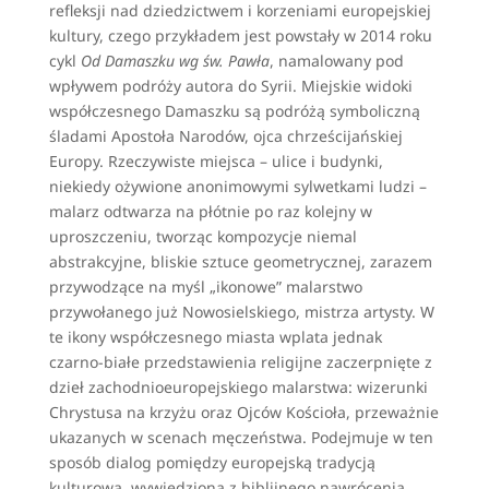
refleksji nad dziedzictwem i korzeniami europejskiej
kultury, czego przykładem jest powstały w 2014 roku
cykl
Od Damaszku wg św. Pawła
, namalowany pod
wpływem podróży autora do Syrii. Miejskie widoki
współczesnego Damaszku są podróżą symboliczną
śladami Apostoła Narodów, ojca chrześcijańskiej
Europy. Rzeczywiste miejsca – ulice i budynki,
niekiedy ożywione anonimowymi sylwetkami ludzi –
malarz odtwarza na płótnie po raz kolejny w
uproszczeniu, tworząc kompozycje niemal
abstrakcyjne, bliskie sztuce geometrycznej, zarazem
przywodzące na myśl „ikonowe” malarstwo
przywołanego już Nowosielskiego, mistrza artysty. W
te ikony współczesnego miasta wplata jednak
czarno-białe przedstawienia religijne zaczerpnięte z
dzieł zachodnioeuropejskiego malarstwa: wizerunki
Chrystusa na krzyżu oraz Ojców Kościoła, przeważnie
ukazanych w scenach męczeństwa. Podejmuje w ten
sposób dialog pomiędzy europejską tradycją
kulturową, wywiedzioną z biblijnego nawrócenia