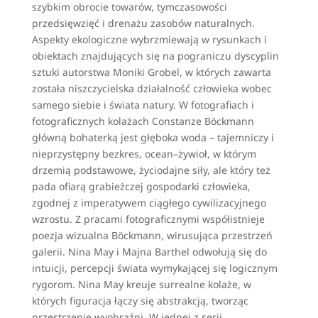
szybkim obrocie towarów, tymczasowości
przedsięwzięć i drenażu zasobów naturalnych.
Aspekty ekologiczne wybrzmiewają w rysunkach i
obiektach znajdujących się na pograniczu dyscyplin
sztuki autorstwa Moniki Grobel, w których zawarta
została niszczycielska działalność człowieka wobec
samego siebie i świata natury. W fotografiach i
fotograficznych kolażach Constanze Böckmann
główną bohaterką jest głęboka woda – tajemniczy i
nieprzystępny bezkres, ocean–żywioł, w którym
drzemią podstawowe, życiodajne siły, ale który też
pada ofiarą grabieżczej gospodarki człowieka,
zgodnej z imperatywem ciągłego cywilizacyjnego
wzrostu. Z pracami fotograficznymi współistnieje
poezja wizualna Böckmann, wirusująca przestrzeń
galerii. Nina May i Majna Barthel odwołują się do
intuicji, percepcji świata wymykającej się logicznym
rygorom. Nina May kreuje surrealne kolaże, w
których figuracja łączy się abstrakcją, tworząc
przestrzenie wyobraźni. W jednej z serii