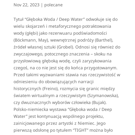
Nov 22, 2023
|
polecane
Tytuł “Głęboka Woda / Deep Water” odwołuje się do
wielu skojarzeń i metaforycznego potraktowania
wody (głębi) jako rezerwuaru podświadomości
(Böckmann, May), wewnętrznej podróży (Barthel),
źródeł własnej sztuki (Grobel). Odnosi się również do
zwyczajowego, potocznego znaczenia – skoku na
przysłowiową głęboką wodę, czyli zaryzykowania
czegoś, na co nie jest się do końca przygotowanym.
Przed takimi wyzwaniami stawia nas rzeczywistość w
odniesieniu do obowiązujących narracji
historycznych (Freino), rozmycia się granic między
światem wirtualnym a rzeczywistym (Szymanowska),
czy dwuznacznych wyborów człowieka (Bujak).
Polsko-niemiecka wystawa “Głęboka woda / Deep
Water” jest kontynuacją wspólnego projektu,
zainicjowanego przez artystki z Niemiec. Jego
pierwszą odsłonę po tytułem “TIGHT” można było