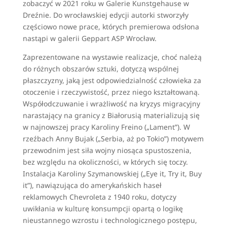
zobaczyć w 2021 roku w Galerie Kunstgehause w
Dreźnie. Do wrocławskiej edycji autorki stworzyły
częściowo nowe prace, których premierowa odsłona
nastąpi w galerii Geppart ASP Wrocław.
Zaprezentowane na wystawie realizacje, choć należą
do różnych obszarów sztuki, dotyczą wspólnej
płaszczyzny, jaką jest odpowiedzialność człowieka za
otoczenie i rzeczywistość, przez niego kształtowaną.
Współodczuwanie i wrażliwość na kryzys migracyjny
narastający na granicy z Białorusią materializują się
w najnowszej pracy Karoliny Freino („Lament”). W
rzeźbach Anny Bujak („Serbia, aż po Tokio”) motywem
przewodnim jest siła wojny niosąca spustoszenia,
bez względu na okoliczności, w których się toczy.
Instalacja Karoliny Szymanowskiej („Eye it, Try it, Buy
it”), nawiązująca do amerykańskich haseł
reklamowych Chevroleta z 1940 roku, dotyczy
uwikłania w kulturę konsumpcji opartą o logikę
nieustannego wzrostu i technologicznego postępu,