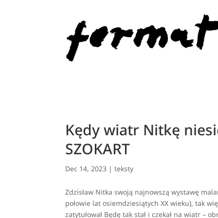
Kędy wiatr Nitkę nies
SZOKART
Dec 14, 2023
|
teksty
Zdzisław Nitka swoją najnowszą wystawę malars
połowie lat osiemdziesiątych XX wieku), tak w
zatytułował Będę tak stał i czekał na wiatr – 