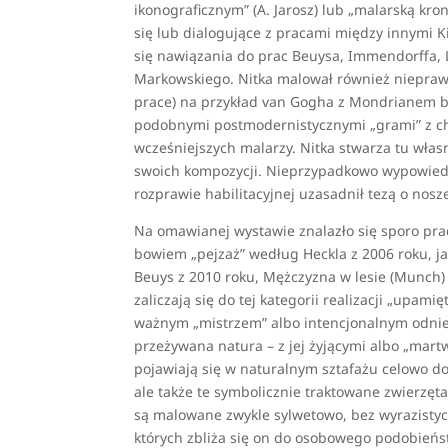
ikonograficznym” (A. Jarosz) lub „malarską kron
się lub dialogujące z pracami między innymi 
się nawiązania do prac Beuysa, Immendorffa, L
Markowskiego. Nitka malował również nieprawd
prace) na przykład van Gogha z Mondrianem bą
podobnymi postmodernistycznymi „grami” z c
wcześniejszych malarzy. Nitka stwarza tu własn
swoich kompozycji. Nieprzypadkowo wypowiedź
rozprawie habilitacyjnej uzasadnił tezą o nos
Na omawianej wystawie znalazło się sporo pra
bowiem „pejzaż” według Heckla z 2006 roku, jak
Beuys z 2010 roku, Mężczyzna w lesie (Munch) z
zaliczają się do tej kategorii realizacji „upa
ważnym „mistrzem” albo intencjonalnym odnies
przeżywana natura – z jej żyjącymi albo „mar
pojawiają się w naturalnym sztafażu celowo dob
ale także te symbolicznie traktowane zwierzęta
są malowane zwykle sylwetowo, bez wyrazistych
których zbliża się on do osobowego podobieńs