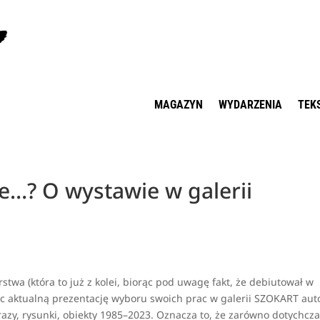
MAGAZYN
WYDARZENIA
TEK
ie…? O wystawie w galerii
twa (która to już z kolei, biorąc pod uwagę fakt, że debiutował w
ięc aktualną prezentację wyboru swoich prac w galerii SZOKART aut
obrazy, rysunki, obiekty 1985–2023. Oznacza to, że zarówno dotychcz