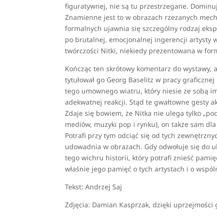
figuratywnej, nie są tu przestrzegane. Dominu
Znamienne jest to w obrazach rzezanych mecha
formalnych ujawnia się szczególny rodzaj eks
po brutalnej, emocjonalnej ingerencji artysty
twórczości Nitki, niekiedy prezentowana w fo
Kończąc ten skrótowy komentarz do wystawy, a n
tytułował go Georg Baselitz w pracy graficzne
tego umownego wiatru, który niesie ze sobą i
adekwatnej reakcji. Stąd te gwałtowne gesty ak
Zdaje się bowiem, że Nitka nie ulega tylko „p
mediów, muzyki pop i rynku), on także sam dla 
Potrafi przy tym odciąć się od tych zewnętrzny
udowadnia w obrazach. Gdy odwołuje się do ul
tego wichru historii, który potrafi znieść pam
właśnie jego pamięć o tych artystach i o wspóln
Tekst: Andrzej Saj
Zdjęcia: Damian Kasprzak, dzięki uprzejmości