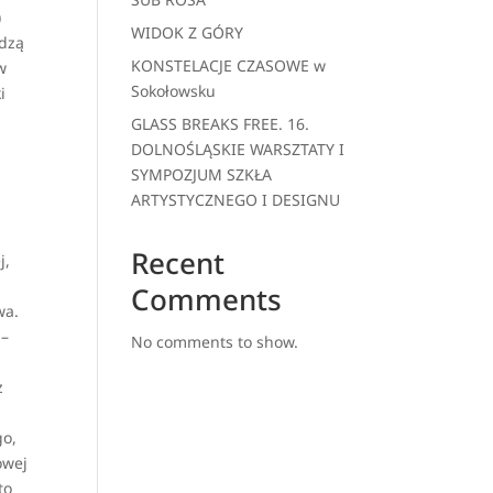
)
WIDOK Z GÓRY
ądzą
KONSTELACJE CZASOWE w
w
Sokołowsku
i
GLASS BREAKS FREE. 16.
DOLNOŚLĄSKIE WARSZTATY I
SYMPOZJUM SZKŁA
ARTYSTYCZNEGO I DESIGNU
Recent
j,
Comments
wa.
 –
No comments to show.
z
go,
owej
to