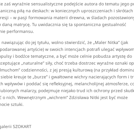
je zaś wyraźnie sensualistyczne podejście autora do tematu jego p
niczną piłą na deskach: w koniecznych uproszczeniach i skrótach
presji – w pasji formowania materii drewna, w śladach pozostawion
 w daną matrycę. Tu uwidacznia się ta spontaniczna gestualność
rmie performansu.
awiązując do jej tytułu, wolno stwierdzić, że „Maler Nitka” (jak
j podarowanej artyście) w swoich intencjach potrafi ulegać wpływo
mpulsy i bodźce tematyczne, a być może celnie pobudza artystę do
ceptujące „naturalne” siły, choć trzeba dostrzec wyraźne oznaki o
odmuchom” codzienności, z jej presją kulturową (na przykład domin
siebie kreuje te „burze” i gwałtowne wichry nacierających form i tr
ch wpływów i poddać się refleksyjnej, melancholijnej atmosferze, c
ubionych malarzy, podejmuje niejako trud ich ochrony przed skut
ięć o nich. Wewnętrznym „wichrem” Zdzisława Nitki jest być może
ocie sztuki.
 galerii SZOKART