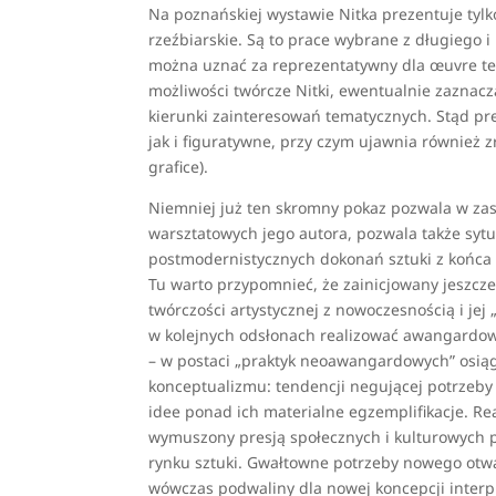
Na poznańskiej wystawie Nitka prezentuje tyl
rzeźbiarskie. Są to prace wybrane z długiego
można uznać za reprezentatywny dla œuvre tego
możliwości twórcze Nitki, ewentualnie zaznacz
kierunki zainteresowań tematycznych. Stąd p
jak i figuratywne, przy czym ujawnia również 
grafice).
Niemniej już ten skromny pokaz pozwala w za
warsztatowych jego autora, pozwala także syt
postmodernistycznych dokonań sztuki z końca l
Tu warto przypomnieć, że zainicjowany jeszc
twórczości artystycznej z nowoczesnością i je
w kolejnych odsłonach realizować awangardowe 
– w postaci „praktyk neoawangardowych” osi
konceptualizmu: tendencji negującej potrzeby m
idee ponad ich materialne egzemplifikacje. Rea
wymuszony presją społecznych i kulturowych p
rynku sztuki. Gwałtowne potrzeby nowego otw
wówczas podwaliny dla nowej koncepcji interpr