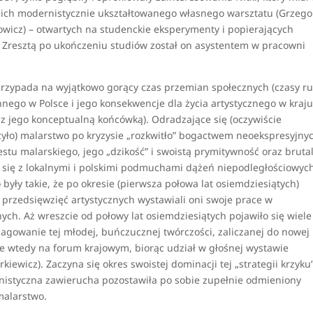
 ich modernistycznie ukształtowanego własnego warsztatu (Grzego
owicz) – otwartych na studenckie eksperymenty i popierających
. Zresztą po ukończeniu studiów został on asystentem w pracowni
 przypada na wyjątkowo gorący czas przemian społecznych (czasy r
ego w Polsce i jego konsekwencje dla życia artystycznego w kraju
z jego konceptualną końcówką). Odradzające się (oczywiście
zyło) malarstwo po kryzysie „rozkwitło” bogactwem neoekspresyjny
stu malarskiego, jego „dzikość” i swoistą prymitywność oraz bruta
ł się z lokalnymi i polskimi podmuchami dążeń niepodległościowyc
 były takie, że po okresie (pierwsza połowa lat osiemdziesiątych)
t przedsięwzięć artystycznych wystawiali oni swoje prace w
ych. Aż wreszcie od połowy lat osiemdziesiątych pojawiło się wiele
agowanie tej młodej, buńczucznej twórczości, zaliczanej do nowej
uje wtedy na forum krajowym, biorąc udział w głośnej wystawie
arkiewicz). Zaczyna się okres swoistej dominacji tej „strategii krzyku
rnistyczna zawierucha pozostawiła po sobie zupełnie odmieniony
malarstwo.