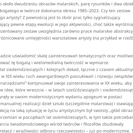
ko około dwudziestu obrazów malarskich, parę rysunków i dwa obie
 i bogatego w twórcze dokonania okresu 1985–2023. Czy ten zestaw
 artysty? Z pewnością jest to zbiór prac tylko sygnalizujący
ający pewne etapy ewolucji w jego aktywności, choć także wyróżnia
rezentowany zestaw uwzględnia zarówno prace malarskie abstrakcy
zróżnicowane umiejętności warsztatowe artysty (na przykład w rzeźb
sadzie uświadomić skalę zainteresowań tematycznych oraz możliwo
uować tę bogatą i wielomedialną twórczość w wymiarze
at siedemdziesiątych i kolejnych dekad, łącznie z czasem aktualn
ze w XIX wieku ruch awangardowych poszukiwań i rozwoju związków
j „narzędziami” kontynuował swoje zainteresowania w XX wieku, aby 
idee, które wreszcie – w latach sześćdziesiątych i siedemdziesią
ągnęły w swoim modernistycznym wydaniu apogeum w postaci
anualnej realizacji dzieł sztuki (szczególnie malarstwa) i stawiają
kcją na taką sytuację w życiu artystycznym był swoisty „głód obra
rzemian w początkach lat osiemdziesiątych, w tym także potrzeba
arcia świadomościowego wśród twórców i filozofów zbudowały
etacji i wrażliwości odbioru rzeczywistości – już po modernizmie. 