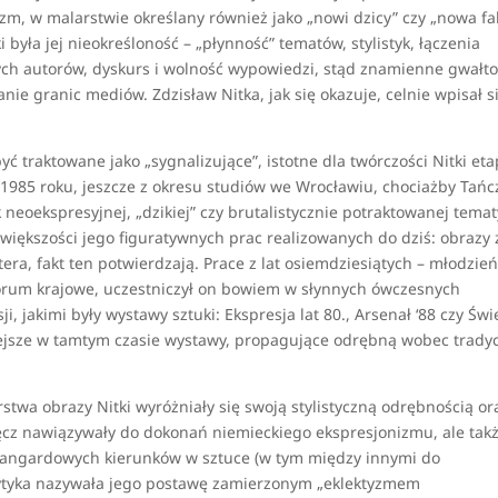
zm, w malarstwie określany również jako „nowi dzicy” czy „nowa fal
była jej nieokreśloność – „płynność” tematów, stylistyk, łączenia
nnych autorów, dyskurs i wolność wypowiedzi, stąd znamienne gwał
nie granic mediów. Zdzisław Nitka, jak się okazuje, celnie wpisał s
traktowane jako „sygnalizujące”, istotne dla twórczości Nitki eta
z 1985 roku, jeszcze z okresu studiów we Wrocławiu, chociażby Tańc
k neoekspresyjnej, „dzikiej” czy brutalistycznie potraktowanej temat
iększości jego figuratywnych prac realizowanych do dziś: obrazy 
era, fakt ten potwierdzają. Prace z lat osiemdziesiątych – młodzień
forum krajowe, uczestniczył on bowiem w słynnych ówczesnych
, jakimi były wystawy sztuki: Ekspresja lat 80., Arsenał ‘88 czy Świ
iejsze w tamtym czasie wystawy, propagujące odrębną wobec tradyc
twa obrazy Nitki wyróżniały się swoją stylistyczną odrębnością or
cz nawiązywały do dokonań niemieckiego ekspresjonizmu, ale tak
wangardowych kierunków w sztuce (w tym między innymi do
rytyka nazywała jego postawę zamierzonym „eklektyzmem