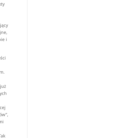
kty
jący
jne,
ie i
ści
ym.
już
tych
cej
zów”,
mi
Tak