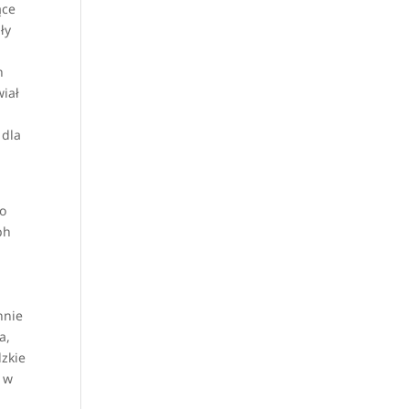
ące
ły
h
wiał
 dla
no
ph
nnie
a,
dzkie
– w