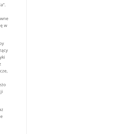
a”.
towne
ię w
py
zący
yki
z
cze,
eżo
ji
az
że