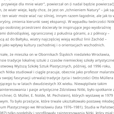
 – przywieje dla mnie wiatr”, powierzał on (i nadal będzie powierzać
e wiatr wieje, kędy chce, że jest on „tchnieniem Natury” – jak s
 ten wiatr może wiać raz silniej, innym razem łagodnie, ale jak to 
ryśny, zmienia kierunki swej ekspansji. W wypadku twórczości Nitk
ego osobistej przestrzeni docierały te inspirujące jego wyobraźnię
mi dolnośląskiej, ograniczonej z południa górami, a z północy –
cą aż do Bałtyku, wiatry najczęściej wieją wzdłuż linii Zachód –
 jako wpływy kultury zachodniej i o orientacjach wschodnich.
zumiałe, że mieszka on w Obornikach Śląskich niedaleko Wrocławia,
 tradycje lokalnej sztuki z czasów niemieckiej szkoły artystyczne
aństwową Wyższą Szkołę Sztuk Plastycznych, później, od 1996 roku,
h Nitka studiował i ciągle pracuje, obecnie jako profesor malarst
swojej fascynacji utrwala) tradycje życia i twórczości Otto Müllera
yjącego tu w latach dwudziestych XX wieku. Niewątpliwie takim
interesowania i pasje artystyczne Zdzisława Nitki, było spotkanie 
irchner, O. Müller, E. Nolde, M. Pechstein), których wystawę w 1979
m. To było przeżycie, które trwale ukształtowało postawę młode
eum Plastycznego we Wrocławiu (lata 1976–1981). Studia w Państw
87) tylko pogłębiły i sprofilowały zainteresowania Nitki, który miał 