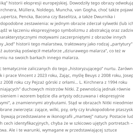
iką” historii ekspresji europejskiej. Dowodziły tego obrazy odwołuj
Kirchnera, Müllera, Noldego, Muncha, van Gogha, choć także pojawi
upertza, Pencka, Bacona czy Baselitza, a także Dwurnika i
opodobne zestawienia: w jednym obrazie zderzał sylwetki (lub ic
dź w łączeniu ekspresyjnego symbolizmu z abstrakcją oraz zadzi
harakterystycznymi motywami zaczerpniętymi z obrazów innych
y „kod” historii tego malarstwa, traktowany jako rodzaj „partytury”
 autorską poświęcił metaforze „dziurawego malarza”, co też w
zeniu na swoich barkach innego malarza.
c tematycznie zaliczanych do tego „historyzującego” nurtu. Zarów
 i prace Vincent z 2023 roku, Zając, myślę Beuys z 2008 roku, Jose
 2008 roku czy Pejzaż górski z orłami… L. Kirchnera z 1994 roku
miętniających” duchowych mistrzów Nitki. Z pewnością jednak równie
ieniem i wzorem będzie dla artysty odczuwana i ekspresyjnie
twymi”, a znamiennymi atrybutami. Stąd w obrazach Nitki nieodmie
rane zwierzęta: zające, wilki, psy, orły czy krukopodobne ptaszysk
 bywają przedstawiane w ikonografii „martwej” natury. Postacie lu
 cech identyfikacyjnych, chyba że w szkicowo ujętych portretach 
twa. Ale i te warunki, wymagane w przedstawiającej sztuce