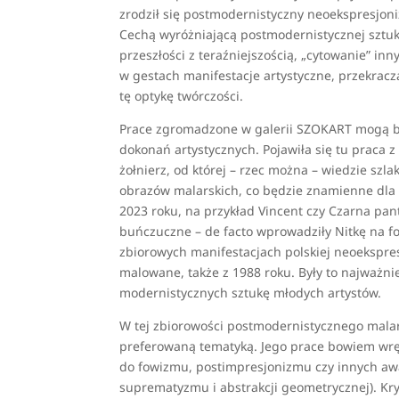
zrodził się postmodernistyczny neoekspresjoni
Cechą wyróżniającą postmodernistycznej sztuki 
przeszłości z teraźniejszością, „cytowanie” i
w gestach manifestacje artystyczne, przekracza
tę optykę twórczości.
Prace zgromadzone w galerii SZOKART mogą być 
dokonań artystycznych. Pojawiła się tu praca 
żołnierz, od której – rzec można – wiedzie szla
obrazów malarskich, co będzie znamienne dla w
2023 roku, na przykład Vincent czy Czarna pant
buńczuczne – de facto wprowadziły Nitkę na 
zbiorowych manifestacjach polskiej neoekspresji
malowane, także z 1988 roku. Były to najważn
modernistycznych sztukę młodych artystów.
W tej zbiorowości postmodernistycznego malars
preferowaną tematyką. Jego prace bowiem wrę
do fowizmu, postimpresjonizmu czy innych a
suprematyzmu i abstrakcji geometrycznej). K