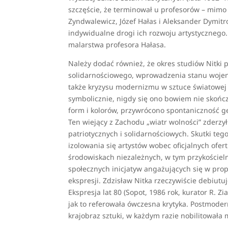
szczęście, że terminował u profesorów – mimo
Zyndwalewicz, Józef Hałas i Aleksander Dymitr
indywidualne drogi ich rozwoju artystycznego
malarstwa profesora Hałasa.
Należy dodać również, że okres studiów Nitki
solidarnościowego, wprowadzenia stanu wojenn
także kryzysu modernizmu w sztuce światowej 
symbolicznie, nigdy się ono bowiem nie skońc
form i kolorów, przywrócono spontaniczność ge
Ten wiejący z Zachodu „wiatr wolności” zderzy
patriotycznych i solidarnościowych. Skutki tego
izolowania się artystów wobec oficjalnych ofer
środowiskach niezależnych, w tym przykościeln
społecznych inicjatyw angażujących się w prop
ekspresji. Zdzisław Nitka rzeczywiście debiut
Ekspresja lat 80 (Sopot, 1986 rok, kurator R. Zi
jak to referowała ówczesna krytyka. Postmode
krajobraz sztuki, w każdym razie nobilitowała 