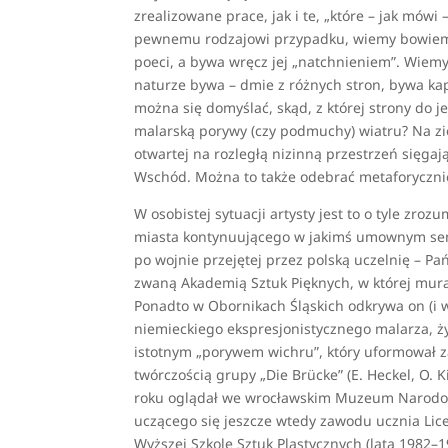
zrealizowane prace, jak i te, „które – jak mówi
pewnemu rodzajowi przypadku, wiemy bowiem, ż
poeci, a bywa wręcz jej „natchnieniem”. Wiemy:
naturze bywa – dmie z różnych stron, bywa kap
można się domyślać, skąd, z której strony do j
malarską porywy (czy podmuchy) wiatru? Na zie
otwartej na rozległą nizinną przestrzeń sięgają
Wschód. Można to także odebrać metaforycznie
W osobistej sytuacji artysty jest to o tyle zro
miasta kontynuującego w jakimś umownym sensie
po wojnie przejętej przez polską uczelnię – P
zwaną Akademią Sztuk Pięknych, w której murac
Ponadto w Obornikach Śląskich odkrywa on (i w 
niemieckiego ekspresjonistycznego malarza, ż
istotnym „porywem wichru”, który uformował za
twórczością grupy „Die Brücke” (E. Heckel, O. K
roku oglądał we wrocławskim Muzeum Narodowy
uczącego się jeszcze wtedy zawodu ucznia Lic
Wyższej Szkole Sztuk Plastycznych (lata 1982–19