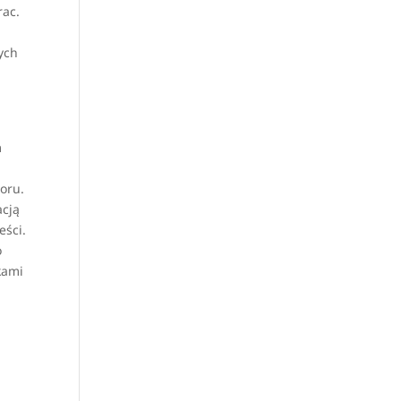
rac.
ych
m
poru.
acją
eści.
o
kami