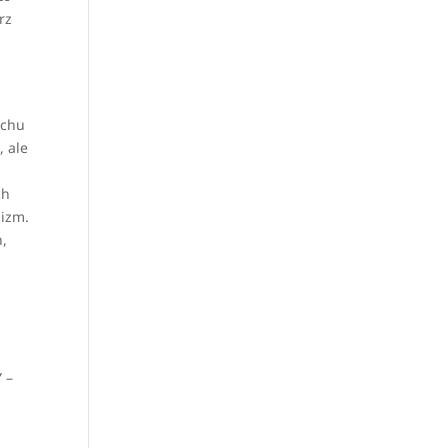
rz
uchu
, ale
ch
lizm.
h,
” –