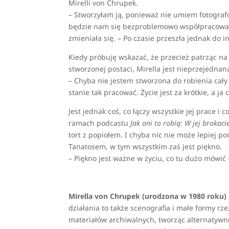
Mirelli von Chrupek.
– Stworzyłam ją, ponieważ nie umiem fotografo
będzie nam się bezproblemowo współpracować – 
zmieniała się. – Po czasie przeszła jednak do 
Kiedy próbuję wskazać, że przecież patrząc n
stworzonej postaci, Mirella jest nieprzejednan
– Chyba nie jestem stworzona do robienia cał
stanie tak pracować. Życie jest za krótkie, a j
Jest jednak coś, co łączy wszystkie jej prace 
ramach podcastu
Jak oni to robią: W jej brokac
tort z popiołem. I chyba nic nie może lepiej 
Tanatosem, w tym wszystkim zaś jest piękno.
– Piękno jest ważne w życiu, co tu dużo mówi
Mirella von Chrupek (urodzona w 1980 roku)
działania to także scenografia i małe formy r
materiałów archiwalnych, tworząc alternatywne 