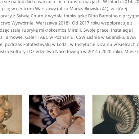
ia się na ludzkich twarzach i ich transformacjach. W latach 2014–2
cą się w centrum Warszawy (ulica Marszałkowska 41), w której
łpracy z Sylwią Chutnik wydała fotoksiążkę Dino Bambino o przygo
ictwo Wytwórnia, Warszawa 2018). Od 2017 roku współpracuje z
c stałą rubrykę mikrokosmos Mirelli. Swoje prace, instalacje i
 z Tarnowie, Galerii ABC w Poznaniu, CSW Łaźnia w Gdańsku, BWA
podczas Fotofestiwalu w Łodzi, w Instytucie Dizajnu w Kielcach 
tra Kultury i Dziedzictwa Narodowego w 2014 i 2020 roku. Mieszk