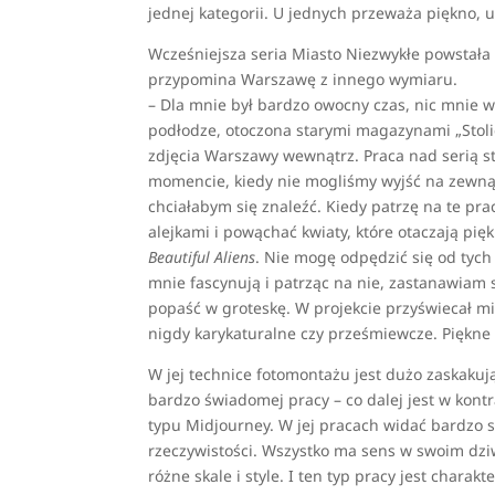
jednej kategorii. U jednych przeważa piękno, u
Wcześniejsza seria Miasto Niezwykłe powstała 
przypomina Warszawę z innego wymiaru.
– Dla mnie był bardzo owocny czas, nic mnie w
podłodze, otoczona starymi magazynami „Stolica
zdjęcia Warszawy wewnątrz. Praca nad serią st
momencie, kiedy nie mogliśmy wyjść na zewnąt
chciałabym się znaleźć. Kiedy patrzę na te pra
alejkami i powąchać kwiaty, które otaczają pię
Beautiful Aliens
. Nie mogę odpędzić się od tych 
mnie fascynują i patrząc na nie, zastanawiam s
popaść w groteskę. W projekcie przyświecał mi
nigdy karykaturalne czy prześmiewcze. Piękne
W jej technice fotomontażu jest dużo zaskakuj
bardzo świadomej pracy – co dalej jest w kont
typu Midjourney. W jej pracach widać bardzo sp
rzeczywistości. Wszystko ma sens w swoim dziw
różne skale i style. I ten typ pracy jest charak