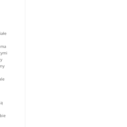
iałe
sama
tymi
zy
ony
ale
ją
bie