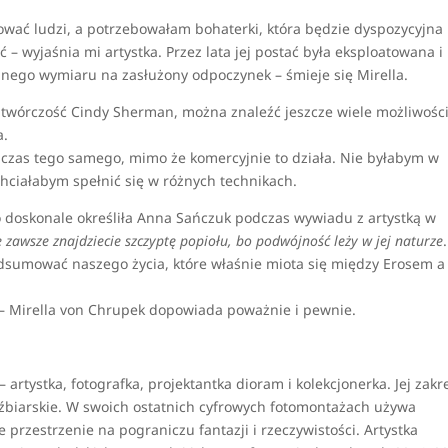
wać ludzi, a potrzebowałam bohaterki, która będzie dyspozycyjna 
wyjaśnia mi artystka. Przez lata jej postać była eksploatowana i
innego wymiaru na zasłużony odpoczynek – śmieje się Mirella.
a twórczość Cindy Sherman, można znaleźć jeszcze wiele możliwości
a.
y czas tego samego, mimo że komercyjnie to działa. Nie byłabym w
a chciałabym spełnić się w różnych technikach.
i co doskonale określiła Anna Sańczuk podczas wywiadu z artystką w
ie zawsze znajdziecie szczyptę popiołu, bo podwójność leży w jej naturze
podsumować naszego życia, które właśnie miota się między Erosem a
ć – Mirella von Chrupek dopowiada poważnie i pewnie.
– artystka, fotografka, projektantka dioram i kolekcjonerka. Jej zakr
zeźbiarskie. W swoich ostatnich cyfrowych fotomontażach używa
przestrzenie na pograniczu fantazji i rzeczywistości. Artystka