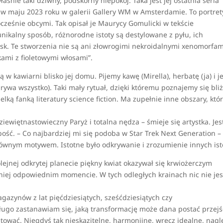
łaśnie taki dziwny, podskórny niepokój. Taka jest jej ostatnia seria
a w maju 2023 roku w galerii Gallery WM w Amsterdamie. To portret
ocześnie obcymi. Tak opisał je Maurycy Gomulicki w tekście
ikalny sposób, różnorodne istoty są destylowane z pyłu, ich
ysk. Te stworzenia nie są ani złowrogimi nekroidalnymi xenomorfam
ami z fioletowymi włosami”.
w kawiarni blisko jej domu. Pijemy kawę (Mirella), herbatę (ja) i 
ywa wszystko). Taki mały rytuał, dzięki któremu poznajemy się bliże
elką fanką literatury science fiction. Ma zupełnie inne obszary, któr
dziewiętnastowieczny Paryż i totalna nędza – śmieje się artystka. Jes
bość. – Co najbardziej mi się podoba w Star Trek Next Generation –
łównym motywem. Istotne było odkrywanie i zrozumienie innych ist
ejnej odkrytej planecie piękny kwiat okazywał się krwiożerczym
iej odpowiednim momencie. W tych odległych krainach nic nie jes
gazynów z lat pięćdziesiątych, sześćdziesiątych czy
ugo zastanawiam się, jaką transformację może dana postać przejś
utować. Niegdyś tak nieskazitelne, harmonijne, wręcz idealne, nagl