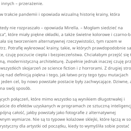
 innych – przerażenie.
w trakcie pandemii i opowiada wizualną historię krainy, która
tedy nie rozpraszało – opowiada Mirella. – Mogłam siedzieć na
”, które miały piękne okładki, a także świetne kolorowe i czarno-b
ała się tworzeniem alternatywnej rzeczywistości, tym razem w
rz. Potrafię wykreować krainy, takie, w których prawdopodobnie 
ce, czuję poczucie ciepła i bezpieczeństwa. Chciałabym przejść się 
kną, modernistyczną architekturę. Zupełnie jednak inaczej czuję pr
wszystkich skojarzeń ze science fiction i z horrorami. Z drugiej str
ię nad definicją piękna i tego, jak łatwo przy tego typu mutacjach
 jeden cel, by nowo powstałe postacie były zachwycające. Dziwne, 
 na swój sposób.
ących połączeń, które mimo wszystko są wynikiem długotrwałej i
raście do efektów uzyskanych w programach ze sztuczną inteligenc
ójną całość, jakby powstały jako fotografie z alternatywnej
nym wymiarze. Nie są to typowe kolażowe sklejki, które łączą w so
terystyczny dla artystki od początku, kiedy to wymyśliła sobie postać