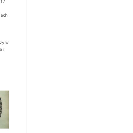
017
dach
czy w
a i