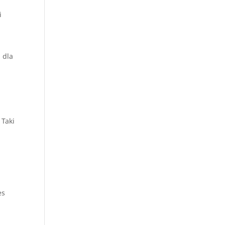
i
 dla
. Taki
es