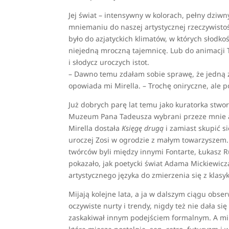
Jej świat – intensywny w kolorach, pełny dziwn
mniemaniu do naszej artystycznej rzeczywistośc
było do azjatyckich klimatów, w których słodk
niejedną mroczną tajemnicę. Lub do animacji T
i słodycz uroczych istot.
– Dawno temu zdałam sobie sprawę, że jedną z 
opowiada mi Mirella. – Trochę oniryczne, ale 
Już dobrych parę lat temu jako kuratorka stwo
Muzeum Pana Tadeusza wybrani przeze mnie ar
Mirella dostała
Księgę drugą
i zamiast skupić s
uroczej Zosi w ogrodzie z małym towarzyszem
twórców byli między innymi Fontarte, Łukasz R
pokazało, jak poetycki świat Adama Mickiewicza
artystycznego języka do zmierzenia się z klasyką 
Mijają kolejne lata, a ja w dalszym ciągu obse
oczywiste nurty i trendy, nigdy też nie dała si
zaskakiwał innym podejściem formalnym. A mi