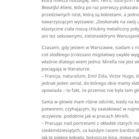
która miesza nostalgię, sen, retro, futuryzm i w
Beautiful Aliens
, którą po raz pierwszy pokazał
przedziwnych istot, którą są kobietami, a jedn
towarzyszącym wystawie: „Doskonałe na swój un
elastyczne ciała noszą chlubny metaliczny poł
ani też seksownymi, zielonoskórymi Wenusjank
Czasami, gdy jestem w Warszawie, siadam z nią 
coś słodkiego (croissant migdałowy zwykle wygr
właśnie dlatego wiem jedno: Mirella nie jest wi
pociągają w literaturze.
– Francja, naturalizm, Emil Zola, Victor Hugo, 
jednak jeden serial, do którego obie mamy sła
opowiada – to fakt, że przemoc nie była tam g
Sama w głowie mam różne odcinki, kiedy na kol
potworem, czyhającym, by zaatakować w najmn
oczywiste. podobnie jak w pracach Mirelli.
– Pracując nad portretami z okładek starych ma
siedemdziesiątych, za każdym razem bardzo dł
Jak te piękne kobiety, bożyszcze kina, mogą m