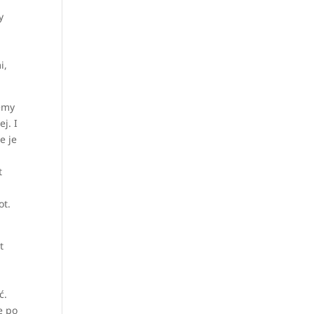
y
i,
jemy
j. I
e je
t
ot.
t
ć.
e po