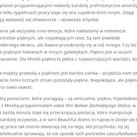
 planet przypominającymi niekiedy bardziej prehistoryczne amonity
o kilku tygodniach pracy staje się ona zupełnie kimś innym. Zdaję
ogą wydawać się złowieszcze – opowiada artystka.
wnie jak wszystkie inne emocje, które nakładamy w momencie
ortretów pięknych, ale niepokojących istot. Są tam powidoki
srebrnego ekranu, ale dawno przeobraziły się w coś innego. Czy te
e o pięknych kobietach w innych galaktykach. Piękno jest w oczach
czenie. Dla Mirelli piękno to jedna z najważniejszych wartości, kt
ca między groteską a pięknem jest bardzo cienka – przybliża nam s
stacie mimo licznych zmian pozostały piękne. Niepokojące, ale piękn
a na nowo oswoić.
y postaciami, które pociągają – są sensualne, piękne, hiperkobie
e z Mirellą przypomniałam sobie film
Bulwar Zachodzącego Słońca
, w
 z każdą minutą staje się przerażającą postacią, która manipuluje
ardziej oczywiste, a w serii Beautiful Aliens to napięcie dzieje się
ej prace tak mocno otwierają się na tego, kto przychodzi, by jej
ntelektualne sprawiają, że nie sposób tych portretów zaszufladkowa