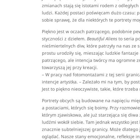
zmianach stają się istotami rodem z odległych
ludzi. Każdej postaci poświęcam dużo czasu: p
sobie sprawę, że dla niektórych te portrety m
Piękno jest w oczach patrzącego, podobnie pe
styczności z dziełem.
Beautiful Aliens
to seria p
nieśmiertelnych diw, które patrzyły na nas ze 
prostu urodziły się, mieszając ludzkie fantazj
patrzącego, ale intencja twórcy ma ogromne zna
towarzyszą jej przy kreacji.
– W pracy nad fotomontażami z tej serii grani
intencje artystka. – Zależało mi na tym, by po
Jest to piękno nieoczywiste, takie, które trzeb
Portrety obcych są budowane na napięciu międz
a postaciami, których się boimy. Przy rozmowi
którym zjawiskowa, ale już starzejąca się diwa
ludźmi wokół siebie. Tam jednak wszystko jest b
znacznie subtelniejszej granicy. Może dlatego j
oglądać. Nasze stany emocjonalne, refleksje i