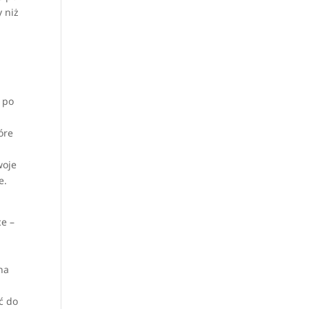
 niż
ż po
óre
woje
e.
ce –
 na
ć do