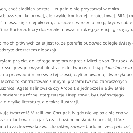
ych, choć słodkich postaci – zupełnie nie przystawał w moim
i: owszem, kolorowej, ale zwykle ironicznej i groteskowej. Bliżej 
ość miesza się z niepokojem, a urocze stworzenia mogą kryć w sobie
ima Burtona, który doskonale mieszał mrok egzystencji, grozę sytu
moich głównych zalet jest to, że potrafię budować odległe światy 
podszyte dreszczem niepokoju.
rzyłam projekt, do którego mogłam zaprosić Mirellę von Chrupek. 
tyści przygotowywali ilustracje do dwunastu ksiąg
Pana Tadeusza
ię na przewodnim motywie tej części, czyli polowaniu, stworzyła po
. Mocno to kontrastowało z innymi pracami (wśród zaproszonych
usznica, Agata Kalinowska czy Arobal), a jednocześnie świetnie
 otwierał na różne interpretacje i inspirował, by użyć swojego
nie tylko literatury, ale także ilustracji.
rwuję twórczość Mirelli von Chrupek. Nigdy nie wpisała się ona w
ę zaszufladkować, co jakiś czas bowiem odsłaniała projekt, które
mo to zachowywała swój charakter, zawsze budując rzeczywistość,