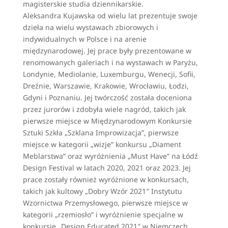
magisterskie studia dziennikarskie.
Aleksandra Kujawska od wielu lat prezentuje swoje
dzieła na wielu wystawach zbiorowych i
indywidualnych w Polsce i na arenie
międzynarodowej. Jej prace były prezentowane w
renomowanych galeriach i na wystawach w Paryżu,
Londynie, Mediolanie, Luxemburgu, Wenecji, Sofii,
Dreźnie, Warszawie, Krakowie, Wrocławiu, Łodzi,
Gdyni i Poznaniu. Jej twórczość została doceniona
przez jurorów i zdobyła wiele nagród, takich jak
pierwsze miejsce w Międzynarodowym Konkursie
Sztuki Szkła „Szklana Improwizacja”, pierwsze
miejsce w kategorii „wizje” konkursu „Diament
Meblarstwa” oraz wyróżnienia „Must Have” na Łódź
Design Festival w latach 2020, 2021 oraz 2023. Jej
prace zostały również wyróżnione w konkursach,
takich jak kultowy „Dobry Wzór 2021″ Instytutu
Wzornictwa Przemysłowego, pierwsze miejsce w
kategorii „rzemiosło” i wyróżnienie specjalne w
konkursie „Design Educated 2021″ w Niemczech.