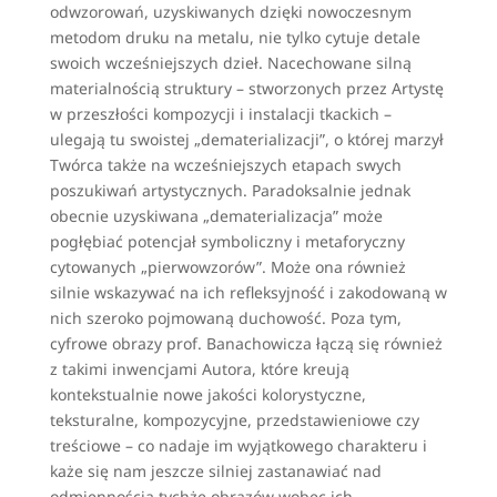
odwzorowań, uzyskiwanych dzięki nowoczesnym
metodom druku na metalu, nie tylko cytuje detale
swoich wcześniejszych dzieł. Nacechowane silną
materialnością struktury – stworzonych przez Artystę
w przeszłości kompozycji i instalacji tkackich –
ulegają tu swoistej „dematerializacji”, o której marzył
Twórca także na wcześniejszych etapach swych
poszukiwań artystycznych. Paradoksalnie jednak
obecnie uzyskiwana „dematerializacja” może
pogłębiać potencjał symboliczny i metaforyczny
cytowanych „pierwowzorów”. Może ona również
silnie wskazywać na ich refleksyjność i zakodowaną w
nich szeroko pojmowaną duchowość. Poza tym,
cyfrowe obrazy prof. Banachowicza łączą się również
z takimi inwencjami Autora, które kreują
kontekstualnie nowe jakości kolorystyczne,
teksturalne, kompozycyjne, przedstawieniowe czy
treściowe – co nadaje im wyjątkowego charakteru i
każe się nam jeszcze silniej zastanawiać nad
odmiennością tychże obrazów wobec ich