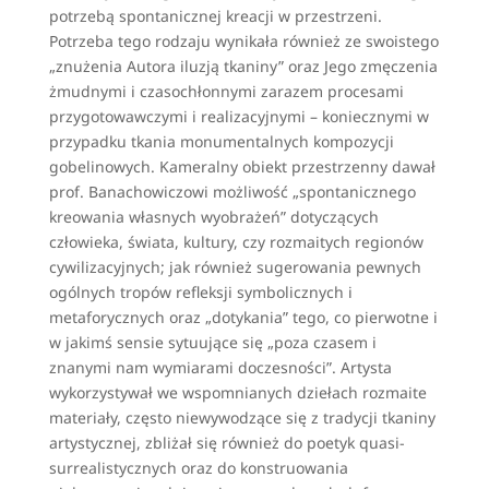
potrzebą spontanicznej kreacji w przestrzeni.
Potrzeba tego rodzaju wynikała również ze swoistego
„znużenia Autora iluzją tkaniny” oraz Jego zmęczenia
żmudnymi i czasochłonnymi zarazem procesami
przygotowawczymi i realizacyjnymi – koniecznymi w
przypadku tkania monumentalnych kompozycji
gobelinowych. Kameralny obiekt przestrzenny dawał
prof. Banachowiczowi możliwość „spontanicznego
kreowania własnych wyobrażeń” dotyczących
człowieka, świata, kultury, czy rozmaitych regionów
cywilizacyjnych; jak również sugerowania pewnych
ogólnych tropów refleksji symbolicznych i
metaforycznych oraz „dotykania” tego, co pierwotne i
w jakimś sensie sytuujące się „poza czasem i
znanymi nam wymiarami doczesności”. Artysta
wykorzystywał we wspomnianych dziełach rozmaite
materiały, często niewywodzące się z tradycji tkaniny
artystycznej, zbliżał się również do poetyk quasi-
surrealistycznych oraz do konstruowania