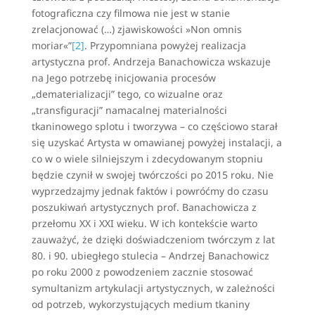
fotograficzna czy filmowa nie jest w stanie
zrelacjonować (…) zjawiskowości »Non omnis
moriar«”
[2]
. Przypomniana powyżej realizacja
artystyczna prof. Andrzeja Banachowicza wskazuje
na Jego potrzebę inicjowania procesów
„dematerializacji” tego, co wizualne oraz
„transfiguracji” namacalnej materialności
tkaninowego splotu i tworzywa – co częściowo starał
się uzyskać Artysta w omawianej powyżej instalacji, a
co w o wiele silniejszym i zdecydowanym stopniu
będzie czynił w swojej twórczości po 2015 roku. Nie
wyprzedzajmy jednak faktów i powróćmy do czasu
poszukiwań artystycznych prof. Banachowicza z
przełomu XX i XXI wieku. W ich kontekście warto
zauważyć, że dzięki doświadczeniom twórczym z lat
80. i 90. ubiegłego stulecia – Andrzej Banachowicz
po roku 2000 z powodzeniem zacznie stosować
symultanizm artykulacji artystycznych, w zależności
od potrzeb, wykorzystujących medium tkaniny