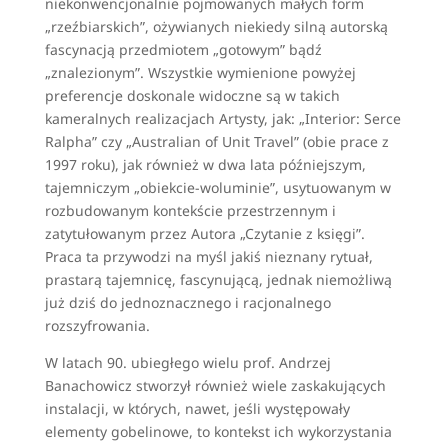
niekonwencjonalnie pojmowanych małych form
„rzeźbiarskich”, ożywianych niekiedy silną autorską
fascynacją przedmiotem „gotowym” bądź
„znalezionym”. Wszystkie wymienione powyżej
preferencje doskonale widoczne są w takich
kameralnych realizacjach Artysty, jak: „Interior: Serce
Ralpha” czy „Australian of Unit Travel” (obie prace z
1997 roku), jak również w dwa lata późniejszym,
tajemniczym „obiekcie-woluminie”, usytuowanym w
rozbudowanym kontekście przestrzennym i
zatytułowanym przez Autora „Czytanie z księgi”.
Praca ta przywodzi na myśl jakiś nieznany rytuał,
prastarą tajemnicę, fascynującą, jednak niemożliwą
już dziś do jednoznacznego i racjonalnego
rozszyfrowania.
W latach 90. ubiegłego wielu prof. Andrzej
Banachowicz stworzył również wiele zaskakujących
instalacji, w których, nawet, jeśli występowały
elementy gobelinowe, to kontekst ich wykorzystania