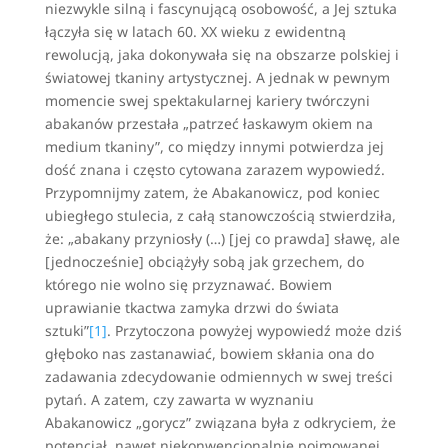
niezwykle silną i fascynującą osobowość, a Jej sztuka
łączyła się w latach 60. XX wieku z ewidentną
rewolucją, jaka dokonywała się na obszarze polskiej i
światowej tkaniny artystycznej. A jednak w pewnym
momencie swej spektakularnej kariery twórczyni
abakanów przestała „patrzeć łaskawym okiem na
medium tkaniny”, co między innymi potwierdza jej
dość znana i często cytowana zarazem wypowiedź.
Przypomnijmy zatem, że Abakanowicz, pod koniec
ubiegłego stulecia, z całą stanowczością stwierdziła,
że: „abakany przyniosły (…) [jej co prawda] sławę, ale
[jednocześnie] obciążyły sobą jak grzechem, do
którego nie wolno się przyznawać. Bowiem
uprawianie tkactwa zamyka drzwi do świata
sztuki”
[1]
. Przytoczona powyżej wypowiedź może dziś
głęboko nas zastanawiać, bowiem skłania ona do
zadawania zdecydowanie odmiennych w swej treści
pytań. A zatem, czy zawarta w wyznaniu
Abakanowicz „gorycz” związana była z odkryciem, że
potencjał, nawet niekonwencjonalnie pojmowanej,