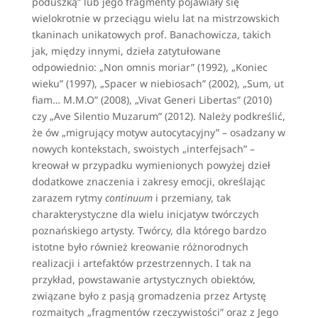
poduszką” lub jego fragmenty pojawiały się
wielokrotnie w przeciągu wielu lat na mistrzowskich
tkaninach unikatowych prof. Banachowicza, takich
jak, między innymi, dzieła zatytułowane
odpowiednio: „Non omnis moriar” (1992), „Koniec
wieku” (1997), „Spacer w niebiosach” (2002), „Sum, ut
fiam… M.M.O” (2008), „Vivat Generi Libertas” (2010)
czy „Ave Silentio Muzarum” (2012). Należy podkreślić,
że ów „migrujący motyw autocytacyjny” – osadzany w
nowych kontekstach, swoistych „interfejsach” –
kreował w przypadku wymienionych powyżej dzieł
dodatkowe znaczenia i zakresy emocji, określając
zarazem rytmy
continuum
i przemiany, tak
charakterystyczne dla wielu inicjatyw twórczych
poznańskiego artysty. Twórcy, dla którego bardzo
istotne było również kreowanie różnorodnych
realizacji i artefaktów przestrzennych. I tak na
przykład, powstawanie artystycznych obiektów,
związane było z pasją gromadzenia przez Artystę
rozmaitych „fragmentów rzeczywistości” oraz z Jego