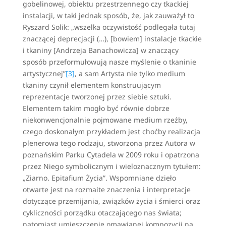
gobelinowej, obiektu przestrzennego czy tkackiej
instalacji, w taki jednak sposób, że, jak zauważył to
Ryszard Solik: „wszelka oczywistość podlegała tutaj
znaczącej deprecjacji (…), [bowiem] instalacje tkackie
i tkaniny [Andrzeja Banachowicza] w znaczący
sposób przeformułowują nasze myślenie o tkaninie
artystycznej”
[3]
, a sam Artysta nie tylko medium
tkaniny czynił elementem konstruującym
reprezentacje tworzonej przez siebie sztuki.
Elementem takim mogło być równie dobrze
niekonwencjonalnie pojmowane medium rzeźby,
czego doskonałym przykładem jest choćby realizacja
plenerowa tego rodzaju, stworzona przez Autora w
poznańskim Parku Cytadela w 2009 roku i opatrzona
przez Niego symbolicznym i wieloznacznym tytułem:
„Ziarno. Epitafium Życia”. Wspomniane dzieło
otwarte jest na rozmaite znaczenia i interpretacje
dotyczące przemijania, związków życia i śmierci oraz
cykliczności porządku otaczającego nas świata;
natomiast umieszczenie omawianej kompozycji na