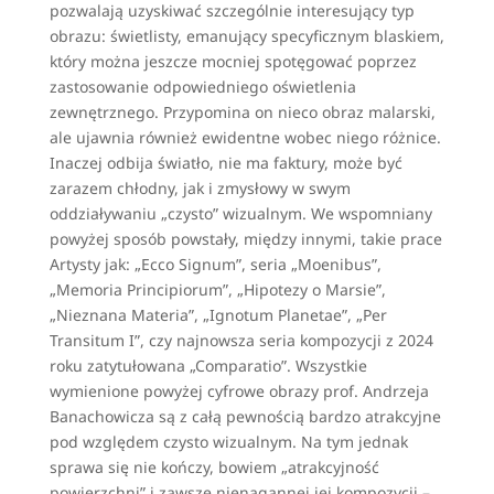
pozwalają uzyskiwać szczególnie interesujący typ
obrazu: świetlisty, emanujący specyficznym blaskiem,
który można jeszcze mocniej spotęgować poprzez
zastosowanie odpowiedniego oświetlenia
zewnętrznego. Przypomina on nieco obraz malarski,
ale ujawnia również ewidentne wobec niego różnice.
Inaczej odbija światło, nie ma faktury, może być
zarazem chłodny, jak i zmysłowy w swym
oddziaływaniu „czysto” wizualnym. We wspomniany
powyżej sposób powstały, między innymi, takie prace
Artysty jak: „Ecco Signum”, seria „Moenibus”,
„Memoria Principiorum”, „Hipotezy o Marsie”,
„Nieznana Materia”, „Ignotum Planetae”, „Per
Transitum I”, czy najnowsza seria kompozycji z 2024
roku zatytułowana „Comparatio”. Wszystkie
wymienione powyżej cyfrowe obrazy prof. Andrzeja
Banachowicza są z całą pewnością bardzo atrakcyjne
pod względem czysto wizualnym. Na tym jednak
sprawa się nie kończy, bowiem „atrakcyjność
powierzchni” i zawsze nienagannej jej kompozycji –