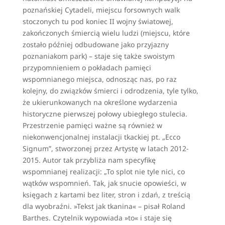
poznańskiej Cytadeli, miejscu forsownych walk
stoczonych tu pod koniec II wojny światowej,
zakończonych śmiercią wielu ludzi (miejscu, które
zostało później odbudowane jako przyjazny
poznaniakom park) – staje się także swoistym
przypomnieniem o pokładach pamięci
wspomnianego miejsca, odnosząc nas, po raz
kolejny, do związków śmierci i odrodzenia, tyle tylko,
że ukierunkowanych na określone wydarzenia
historyczne pierwszej połowy ubiegłego stulecia.
Przestrzenie pamięci ważne są również w
niekonwencjonalnej instalacji tkackiej pt. „Ecco
Signum”, stworzonej przez Artystę w latach 2012-
2015. Autor tak przybliża nam specyfikę
wspomnianej realizacji: „To splot nie tyle nici, co
wątków wspomnień. Tak, jak snucie opowieści, w
księgach z kartami bez liter, stron i zdań, z treścią
dla wyobraźni. »Tekst jak tkanina« – pisał Roland
Barthes. Czytelnik wypowiada »to« i staje się