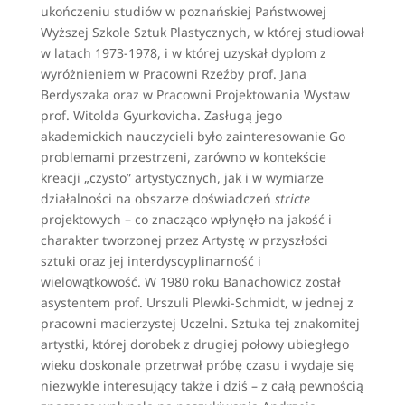
ukończeniu studiów w poznańskiej Państwowej
Wyższej Szkole Sztuk Plastycznych, w której studiował
w latach 1973-1978, i w której uzyskał dyplom z
wyróżnieniem w Pracowni Rzeźby prof. Jana
Berdyszaka oraz w Pracowni Projektowania Wystaw
prof. Witolda Gyurkovicha. Zasługą jego
akademickich nauczycieli było zainteresowanie Go
problemami przestrzeni, zarówno w kontekście
kreacji „czysto” artystycznych, jak i w wymiarze
działalności na obszarze doświadczeń
stricte
projektowych – co znacząco wpłynęło na jakość i
charakter tworzonej przez Artystę w przyszłości
sztuki oraz jej interdyscyplinarność i
wielowątkowość. W 1980 roku Banachowicz został
asystentem prof. Urszuli Plewki-Schmidt, w jednej z
pracowni macierzystej Uczelni. Sztuka tej znakomitej
artystki, której dorobek z drugiej połowy ubiegłego
wieku doskonale przetrwał próbę czasu i wydaje się
niezwykle interesujący także i dziś – z całą pewnością