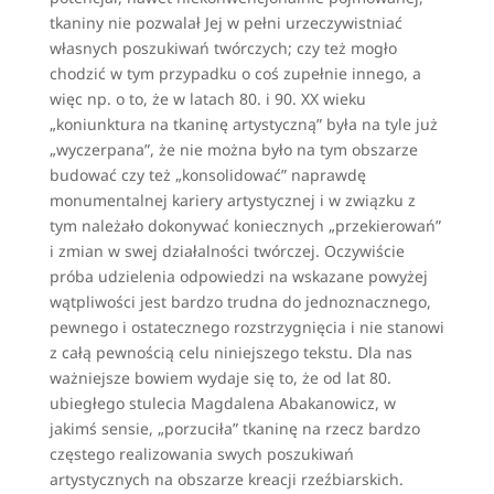
tkaniny nie pozwalał Jej w pełni urzeczywistniać
własnych poszukiwań twórczych; czy też mogło
chodzić w tym przypadku o coś zupełnie innego, a
więc np. o to, że w latach 80. i 90. XX wieku
„koniunktura na tkaninę artystyczną” była na tyle już
„wyczerpana”, że nie można było na tym obszarze
budować czy też „konsolidować” naprawdę
monumentalnej kariery artystycznej i w związku z
tym należało dokonywać koniecznych „przekierowań”
i zmian w swej działalności twórczej. Oczywiście
próba udzielenia odpowiedzi na wskazane powyżej
wątpliwości jest bardzo trudna do jednoznacznego,
pewnego i ostatecznego rozstrzygnięcia i nie stanowi
z całą pewnością celu niniejszego tekstu. Dla nas
ważniejsze bowiem wydaje się to, że od lat 80.
ubiegłego stulecia Magdalena Abakanowicz, w
jakimś sensie, „porzuciła” tkaninę na rzecz bardzo
częstego realizowania swych poszukiwań
artystycznych na obszarze kreacji rzeźbiarskich.