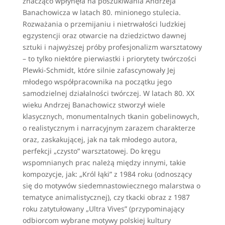
znacząco wpłynęła na poszukiwania Andrzeja
Banachowicza w latach 80. minionego stulecia.
Rozważania o przemijaniu i nietrwałości ludzkiej
egzystencji oraz otwarcie na dziedzictwo dawnej
sztuki i najwyższej próby profesjonalizm warsztatowy
– to tylko niektóre pierwiastki i priorytety twórczości
Plewki-Schmidt, które silnie zafascynowały Jej
młodego współpracownika na początku jego
samodzielnej działalności twórczej. W latach 80. XX
wieku Andrzej Banachowicz stworzył wiele
klasycznych, monumentalnych tkanin gobelinowych,
o realistycznym i narracyjnym zarazem charakterze
oraz, zaskakującej, jak na tak młodego autora,
perfekcji „czysto” warsztatowej. Do kręgu
wspomnianych prac należą między innymi, takie
kompozycje, jak: „Król łąki” z 1984 roku (odnoszący
się do motywów siedemnastowiecznego malarstwa o
tematyce animalistycznej), czy tkacki obraz z 1987
roku zatytułowany „Ultra Vives” (przypominający
odbiorcom wybrane motywy polskiej kultury