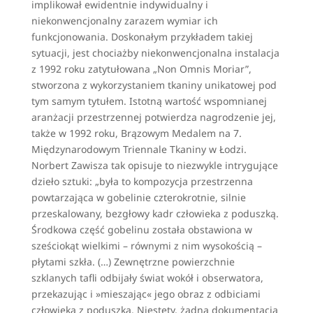
implikował ewidentnie indywidualny i
niekonwencjonalny zarazem wymiar ich
funkcjonowania. Doskonałym przykładem takiej
sytuacji, jest chociażby niekonwencjonalna instalacja
z 1992 roku zatytułowana „Non Omnis Moriar”,
stworzona z wykorzystaniem tkaniny unikatowej pod
tym samym tytułem. Istotną wartość wspomnianej
aranżacji przestrzennej potwierdza nagrodzenie jej,
także w 1992 roku, Brązowym Medalem na 7.
Międzynarodowym Triennale Tkaniny w Łodzi.
Norbert Zawisza tak opisuje to niezwykle intrygujące
dzieło sztuki: „była to kompozycja przestrzenna
powtarzająca w gobelinie czterokrotnie, silnie
przeskalowany, bezgłowy kadr człowieka z poduszką.
Środkowa część gobelinu została obstawiona w
sześciokąt wielkimi – równymi z nim wysokością –
płytami szkła. (…) Zewnętrzne powierzchnie
szklanych tafli odbijały świat wokół i obserwatora,
przekazując i »mieszając« jego obraz z odbiciami
człowieka z poduszką. Niestety, żadna dokumentacja