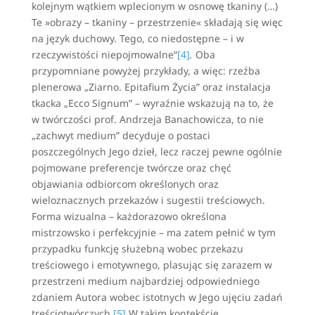
kolejnym wątkiem wplecionym w osnowę tkaniny (…)
Te »obrazy – tkaniny – przestrzenie« składają się więc
na język duchowy. Tego, co niedostępne – i w
rzeczywistości niepojmowalne”
[4]
.
Oba
przypomniane powyżej przykłady, a więc: rzeźba
plenerowa „Ziarno. Epitafium Życia” oraz instalacja
tkacka „Ecco Signum” – wyraźnie wskazują na to, że
w twórczości prof. Andrzeja Banachowicza, to nie
„zachwyt medium” decyduje o postaci
poszczególnych Jego dzieł, lecz raczej pewne ogólnie
pojmowane preferencje twórcze oraz chęć
objawiania odbiorcom określonych oraz
wieloznacznych przekazów i sugestii treściowych.
Forma wizualna – każdorazowo określona
mistrzowsko i perfekcyjnie – ma zatem pełnić w tym
przypadku funkcję służebną wobec przekazu
treściowego i emotywnego, plasując się zarazem w
przestrzeni medium najbardziej odpowiedniego
zdaniem Autora wobec istotnych w Jego ujęciu zadań
treściotwórczych.
[5]
W takim kontekście