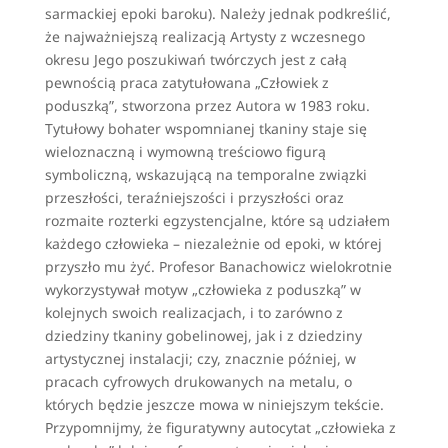
sarmackiej epoki baroku). Należy jednak podkreślić,
że najważniejszą realizacją Artysty z wczesnego
okresu Jego poszukiwań twórczych jest z całą
pewnością praca zatytułowana „Człowiek z
poduszką”, stworzona przez Autora w 1983 roku.
Tytułowy bohater wspomnianej tkaniny staje się
wieloznaczną i wymowną treściowo figurą
symboliczną, wskazującą na temporalne związki
przeszłości, teraźniejszości i przyszłości oraz
rozmaite rozterki egzystencjalne, które są udziałem
każdego człowieka – niezależnie od epoki, w której
przyszło mu żyć. Profesor Banachowicz wielokrotnie
wykorzystywał motyw „człowieka z poduszką” w
kolejnych swoich realizacjach, i to zarówno z
dziedziny tkaniny gobelinowej, jak i z dziedziny
artystycznej instalacji; czy, znacznie później, w
pracach cyfrowych drukowanych na metalu, o
których będzie jeszcze mowa w niniejszym tekście.
Przypomnijmy, że figuratywny autocytat „człowieka z