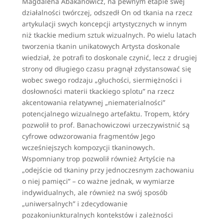
Magdalena Abakanowicz, na pewnym etapie swej
działalności twórczej, odszedł On od tkania na rzecz
artykulacji swych koncepcji artystycznych w innym
niż tkackie medium sztuk wizualnych. Po wielu latach
tworzenia tkanin unikatowych Artysta doskonale
wiedział, że potrafi to doskonale czynić, lecz z drugiej
strony od długiego czasu pragnął zdystansować się
wobec swego rodzaju „głuchości, siermiężności i
dosłowności materii tkackiego splotu” na rzecz
akcentowania relatywnej „niematerialności”
potencjalnego wizualnego artefaktu. Tropem, który
pozwolił to prof. Banachowiczowi urzeczywistnić są
cyfrowe odwzorowania fragmentów Jego
wcześniejszych kompozycji tkaninowych.
Wspomniany trop pozwolił również Artyście na
„odejście od tkaniny przy jednoczesnym zachowaniu
o niej pamięci” – co ważne jednak, w wymiarze
indywidualnych, ale również na swój sposób
„uniwersalnych” i zdecydowanie
pozakoniunkturalnych kontekstów i zależności