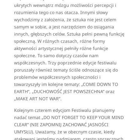
ukrytych wewnątrz mózgu możliwości percepcji i
rozumienia tego co nas otacza. Innymi słowy
wychodzimy z założenia, że sztuka nie jest celem
samym w sobie, a jest narzędziem do osiągania
innych, głębszych celów. Sztuka pełni pewną funkcję
społeczną. W różnych czasach, różne formy
aktywności artystycznej pełniły różne funkcje
społeczne. To samo dotyczy czasów nam
współczesnych. Trzy poprzednie edycje festiwalu
poruszały również tematy ściśle odnoszące się do
problemów współczesnych społeczności i
towarzyszyły im kolejne tematy: „COME DOWN TO
EARTH”, „DUCHOWOŚĆ JEST POWSZECHNA” oraz
„MAKE ART NOT WAR”.
Kolejnym czterem edycjom Festiwalu planujemy
nadać temat „DO NOT FORGET TO KEEP YOUR MIND
CLEAR” (NIE ZAPOMNIJ ZACHOWAĆ JASNOŚCI
UMYSŁU). Uważamy, że w obecnym czasie, kiedy
atakowani jesteśmy nadmiarem, często sprzecznych