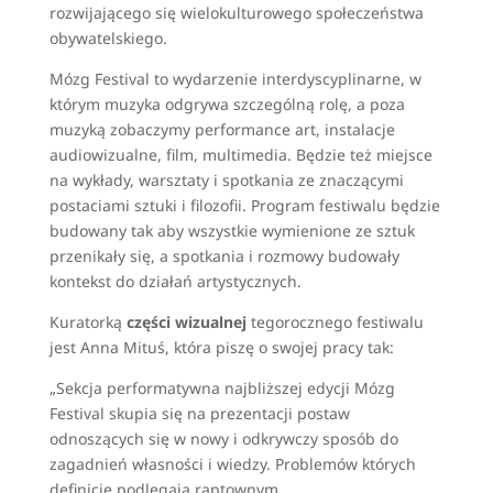
rozwijającego się wielokulturowego społeczeństwa
obywatelskiego.
Mózg Festival to wydarzenie interdyscyplinarne, w
którym muzyka odgrywa szczególną rolę, a poza
muzyką zobaczymy performance art, instalacje
audiowizualne, film, multimedia. Będzie też miejsce
na wykłady, warsztaty i spotkania ze znaczącymi
postaciami sztuki i filozofii. Program festiwalu będzie
budowany tak aby wszystkie wymienione ze sztuk
przenikały się, a spotkania i rozmowy budowały
kontekst do działań artystycznych.
Kuratorką
części wizualnej
tegorocznego festiwalu
jest Anna Mituś, która piszę o swojej pracy tak:
„Sekcja performatywna najbliższej edycji Mózg
Festival skupia się na prezentacji postaw
odnoszących się w nowy i odkrywczy sposób do
zagadnień własności i wiedzy. Problemów których
definicje podlegają raptownym