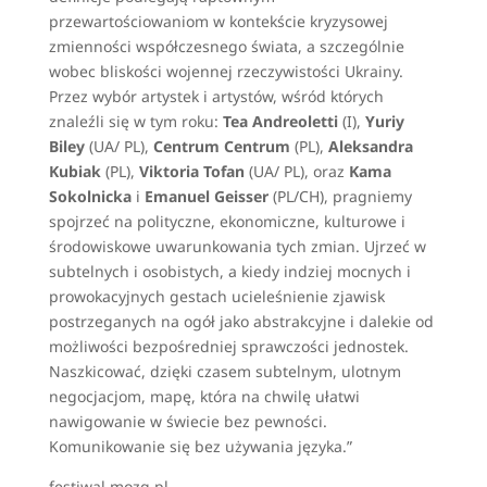
przewartościowaniom w kontekście kryzysowej
zmienności współczesnego świata, a szczególnie
wobec bliskości wojennej rzeczywistości Ukrainy.
Przez wybór artystek i artystów, wśród których
znaleźli się w tym roku:
Tea Andreoletti
(I),
Yuriy
Biley
(UA/ PL),
Centrum Centrum
(PL),
Aleksandra
Kubiak
(PL),
Viktoria Tofan
(UA/ PL), oraz
Kama
Sokolnicka
i
Emanuel Geisser
(PL/CH), pragniemy
spojrzeć na polityczne, ekonomiczne, kulturowe i
środowiskowe uwarunkowania tych zmian. Ujrzeć w
subtelnych i osobistych, a kiedy indziej mocnych i
prowokacyjnych gestach ucieleśnienie zjawisk
postrzeganych na ogół jako abstrakcyjne i dalekie od
możliwości bezpośredniej sprawczości jednostek.
Naszkicować, dzięki czasem subtelnym, ulotnym
negocjacjom, mapę, która na chwilę ułatwi
nawigowanie w świecie bez pewności.
Komunikowanie się bez używania języka.”
festiwal.mozg.pl