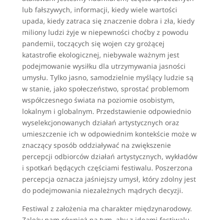
lub fałszywych, informacji, kiedy wiele wartości
upada, kiedy zatraca się znaczenie dobra i zła, kiedy
miliony ludzi żyje w niepewności choćby z powodu
pandemii, toczących się wojen czy grożącej
katastrofie ekologicznej, niebywale ważnym jest
podejmowanie wysiłku dla utrzymywania jasności
umysłu. Tylko jasno, samodzielnie myślący ludzie są
w stanie, jako społeczeństwo, sprostać problemom
współczesnego świata na poziomie osobistym,
lokalnym i globalnym. Przedstawienie odpowiednio
wyselekcjonowanych działań artystycznych oraz
umieszczenie ich w odpowiednim kontekście może w
znaczący sposób oddziaływać na zwiększenie
percepcji odbiorców działań artystycznych, wykładów
i spotkań będących częściami festiwalu. Poszerzona
percepcja oznacza jaśniejszy umysł, który zdolny jest
do podejmowania niezależnych mądrych decyzji.
Festiwal z założenia ma charakter międzynarodowy.
Zależy nam również na tym, aby z ideami festiwalu