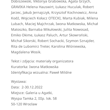
Dobiszewski, Viktoriya Grabowska, Agata Grzych,
GRAVIKA Helena Hauswirt, Łukasz Huculak, Robert
Jarzec, Jakub Jernajczyk, Krzysztof Kochnowicz, Anna
Kodź, Wojciech Kołacz OTECKI, Marta Kubiak, Milena
Lubach, Maciej Majchrzak, Iwona Matkowska, Michał
Matoszko, Barnaba Mikułowski, Julita Nowosad,
Emiko Okime, Łukasz Paluch, Artur Skowroński,
Michał Sikorski, Robert Sochacki, Szymon Sznajder,
Rita de Lubomirz Treter, Karolina Wiśniewska,
Magdalena Wosik.
Tekst i zdjęcia: materiały organizatora
Kuratorka: Iwona Matkowska
Identyfikacja wizualna: Paweł Mildne
Wystawa:
Data: 2-30.12.2022
Miejsce: Galeria u Agatki,
Wyspa Tamka 2, IIIp. lok. 58
50-120 Wrocław