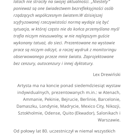
latach nie straciły na swojej aktualności. „Niestety”
ponieważ są one świadectwem bezrefleksyjności osób
rządzących współczesnym światem.W dzisiejszej
scyfryzowanej rzeczywistości normą wydaje się być
sytuacja, w której często nie do końca przemyślana myśl
trafia niczym nieusuwalny, w nie najlepszym guście
wykonany tatuaż, do sieci. Prezentowane na wystawie
prace są niczym odczyt, a raczej wydruk z monitoringu
obserwowanego przeze mnie świata. Zaprojektowane
bez cenzury, autocenzury i innej dyktatury.
Lex Drewiński
Artysta ma na koncie ponad siedemdziesiąt wystaw
indywidualnych, prezentowanych m.in.: w Atenach,
Ammanie, Pekinie, Bejrucie, Berlinie, Barcelonie,
Damaszku, Londynie, Madrycie, Mexico City, Nikozji,
Sztokholmie, Odense, Quito (Ekwador), Salonikach i
Warszawie.
Od połowy lat 80. uczestniczył w niemal wszystkich