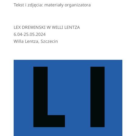
Tekst i zdjęcia: materiały organizatora
LEX DREWINSKI W WILLI LENTZA
6.04-25.05.2024
Willa Lentza, Szczecin