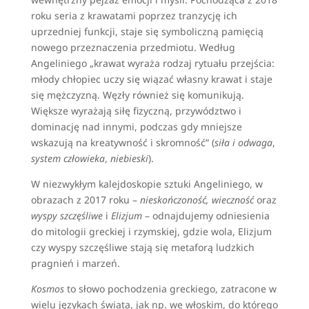
roku seria z krawatami poprzez tranzycję ich
uprzedniej funkcji, staje się symboliczną pamięcią
nowego przeznaczenia przedmiotu. Według
Angeliniego „krawat wyraża rodzaj rytuału przejścia:
młody chłopiec uczy się wiązać własny krawat i staje
się mężczyzną. Węzły również się komunikują.
Większe wyrażają siłę fizyczną, przywództwo i
dominację nad innymi, podczas gdy mniejsze
wskazują na kreatywność i skromność” (
siła i
odwaga
,
system człowieka
,
niebieski
).
W niezwykłym kalejdoskopie sztuki Angeliniego, w
obrazach z 2017 roku –
nieskończoność, wieczność
oraz
wyspy szczęśliwe
i
Elizjum
– odnajdujemy odniesienia
do mitologii greckiej i rzymskiej, gdzie wola, Elizjum
czy wyspy szczęśliwe stają się metaforą ludzkich
pragnień i marzeń.
Kosmos
to słowo pochodzenia greckiego, zatracone w
wielu językach świata, jak np. we włoskim, do którego