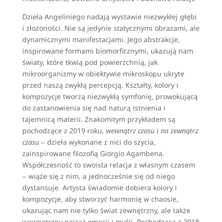
Dzieła Angeliniego nadają wystawie niezwykłej głębi
i złożoności. Nie są jedynie statycznymi obrazami, ale
dynamicznymi manifestacjami. Jego abstrakcje,
inspirowane formami biomorficznymi, ukazują nam
światy, które tkwią pod powierzchnią, jak
mikroorganizmy w obiektywie mikroskopu ukryte
przed naszą zwykłą percepcją. Kształty, kolory i
kompozycje tworzą niezwykłą symfonię, prowokującą
do zastanowienia się nad naturą istnienia i
tajemnicą materii. Znakomitym przykładem są
pochodzące z 2019 roku,
wewnątrz czasu
i
na zewnątrz
czasu
‒ dzieła wykonane z nici do szycia,
zainspirowane filozofią Giorgio Agambena.
Współczesność to swoista relacja z własnym czasem
‒ wiąże się z nim, a jednocześnie się od niego
dystansuje. Artysta świadomie dobiera kolory i
kompozycje, aby stworzyć harmonię w chaosie,
ukazując nam nie tylko świat zewnętrzny, ale także
wewnętrzny pejzaż emocji i myśli. Pochodząca z 2018