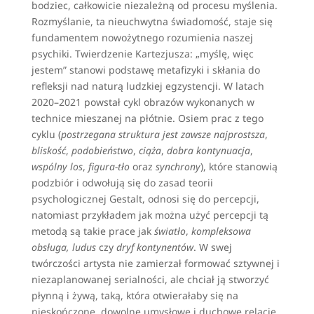
bodziec, całkowicie niezależną od procesu myślenia.
Rozmyślanie, ta nieuchwytna świadomość, staje się
fundamentem nowożytnego rozumienia naszej
psychiki. Twierdzenie Kartezjusza: „myślę, więc
jestem” stanowi podstawę metafizyki i skłania do
refleksji nad naturą ludzkiej egzystencji. W latach
2020–2021 powstał cykl obrazów wykonanych w
technice mieszanej na płótnie. Osiem prac z tego
cyklu (
postrzegana struktura jest zawsze najprostsza
,
bliskość
,
podobieństwo
,
ciąża
,
dobra kontynuacja
,
wspólny los
,
figura-tło
oraz
synchrony
), które stanowią
podzbiór i odwołują się do zasad teorii
psychologicznej Gestalt, odnosi się do percepcji,
natomiast przykładem jak można użyć percepcji tą
metodą są takie prace jak
światło
,
kompleksowa
obsługa, ludus
czy
dryf kontynentów
. W swej
twórczości artysta nie zamierzał formować sztywnej i
niezaplanowanej serialności, ale chciał ją stworzyć
płynną i żywą, taką, która otwierałaby się na
nieskończone, dowolne umysłowe i duchowe relacje