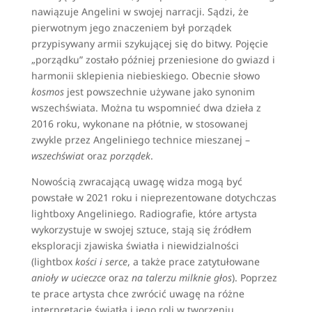
nawiązuje Angelini w swojej narracji. Sądzi, że
pierwotnym jego znaczeniem był porządek
przypisywany armii szykującej się do bitwy. Pojęcie
„porządku” zostało później przeniesione do gwiazd i
harmonii sklepienia niebieskiego. Obecnie słowo
kosmos
jest powszechnie używane jako synonim
wszechświata. Można tu wspomnieć dwa dzieła z
2016 roku, wykonane na płótnie, w stosowanej
zwykle przez Angeliniego technice mieszanej –
wszechświat
oraz
porządek
.
Nowością zwracającą uwagę widza mogą być
powstałe w 2021 roku i nieprezentowane dotychczas
lightboxy Angeliniego. Radiografie, które artysta
wykorzystuje w swojej sztuce, stają się źródłem
eksploracji zjawiska światła i niewidzialności
(lightbox
kości i serce
, a także prace zatytułowane
anioły w ucieczce
oraz
na talerzu milknie głos
). Poprzez
te prace artysta chce zwrócić uwagę na różne
interpretacje światła i jego roli w tworzeniu,