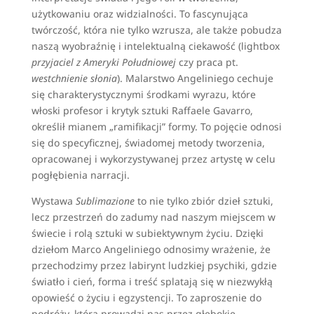
użytkowaniu oraz widzialności. To fascynująca
twórczość, która nie tylko wzrusza, ale także pobudza
naszą wyobraźnię i intelektualną ciekawość (lightbox
przyjaciel z Ameryki Południowej
czy praca pt.
westchnienie słonia
). Malarstwo Angeliniego cechuje
się charakterystycznymi środkami wyrazu, które
włoski profesor i krytyk sztuki Raffaele Gavarro,
określił mianem „ramifikacji” formy. To pojęcie odnosi
się do specyficznej, świadomej metody tworzenia,
opracowanej i wykorzystywanej przez artystę w celu
pogłębienia narracji.
Wystawa
Sublimazione
to nie tylko zbiór dzieł sztuki,
lecz przestrzeń do zadumy nad naszym miejscem w
świecie i rolą sztuki w subiektywnym życiu. Dzięki
dziełom Marco Angeliniego odnosimy wrażenie, że
przechodzimy przez labirynt ludzkiej psychiki, gdzie
światło i cień, forma i treść splatają się w niezwykłą
opowieść o życiu i egzystencji. To zaproszenie do
podróży, która prowadzi nas przez głębokie