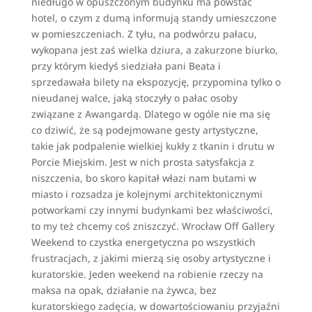
niedługo w opuszczonym budynku ma powstać
hotel, o czym z dumą informują standy umieszczone
w pomieszczeniach. Z tyłu, na podwórzu pałacu,
wykopana jest zaś wielka dziura, a zakurzone biurko,
przy którym kiedyś siedziała pani Beata i
sprzedawała bilety na ekspozycję, przypomina tylko o
nieudanej walce, jaką stoczyły o pałac osoby
związane z Awangardą. Dlatego w ogóle nie ma się
co dziwić, że są podejmowane gesty artystyczne,
takie jak podpalenie wielkiej kukły z tkanin i drutu w
Porcie Miejskim. Jest w nich prosta satysfakcja z
niszczenia, bo skoro kapitał włazi nam butami w
miasto i rozsadza je kolejnymi architektonicznymi
potworkami czy innymi budynkami bez właściwości,
to my też chcemy coś zniszczyć. Wrocław Off Gallery
Weekend to czystka energetyczna po wszystkich
frustracjach, z jakimi mierzą się osoby artystyczne i
kuratorskie. Jeden weekend na robienie rzeczy na
maksa na opak, działanie na żywca, bez
kuratorskiego zadęcia, w dowartościowaniu przyjaźni