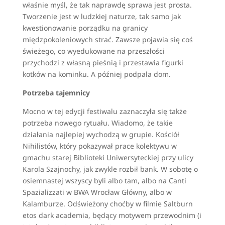
właśnie myśl, że tak naprawdę sprawa jest prosta.
Tworzenie jest w ludzkiej naturze, tak samo jak
kwestionowanie porządku na granicy
międzpokoleniowych strać. Zawsze pojawia się coś
świeżego, co wyedukowane na przeszłości
przychodzi z własną pieśnią i przestawia figurki
kotków na kominku. A później podpala dom.
Potrzeba tajemnicy
Mocno w tej edycji festiwalu zaznaczyła się także
potrzeba nowego rytuału. Wiadomo, że takie
działania najlepiej wychodzą w grupie. Kościół
Nihilistów, który pokazywał prace kolektywu w
gmachu starej Biblioteki Uniwersyteckiej przy ulicy
Karola Szajnochy, jak zwykle rozbił bank. W sobotę o
osiemnastej wszyscy byli albo tam, albo na Canti
Spazializzati w BWA Wrocław Główny, albo w
Kalamburze. Odświeżony choćby w filmie Saltburn
etos dark academia, będący motywem przewodnim (i