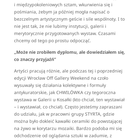
i międzypokoleniowych sztam, wkurwienia się i
pośmiania, żebym ja później mogła napisać o
bezczelnym artystycznym geście i sile wspólnoty. I to
nie jest tak, że nie lubimy instytucji, galerii i
merytorycznie przygotowanych wystaw. Czasami
chcemy od tego po prostu odpocząć.
„Może nie zrobiłem dyplomu, ale dowiedziałem się,
co znaczy przyjaźń”
Artyści pracują różnie, ale podczas tej i poprzedniej
edycji Wrocław Off Gallery Weekend na czoło
wysuwały się działania kolektywne i formuły
antykuratorskie, jak CHWILÓWKA czy tegoroczna
wystawa w Galerii u Kosałki (kto chciał, ten wystawiał
– i wystawiał, co chciał). Często jesteśmy zapraszani
do udziału, jak w pracowni grupy STYRTA, gdzie
można było dokleić kawałki ceramiki do powstającej
na żywo w korytarzu mozaiki. Bardzo podoba mi się
odchodzenie od oglądania sztuki w zadumie, z