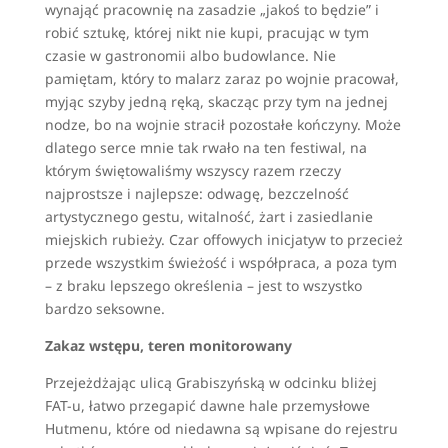
wynająć pracownię na zasadzie „jakoś to będzie” i
robić sztukę, której nikt nie kupi, pracując w tym
czasie w gastronomii albo budowlance. Nie
pamiętam, który to malarz zaraz po wojnie pracował,
myjąc szyby jedną ręką, skacząc przy tym na jednej
nodze, bo na wojnie stracił pozostałe kończyny. Może
dlatego serce mnie tak rwało na ten festiwal, na
którym świętowaliśmy wszyscy razem rzeczy
najprostsze i najlepsze: odwagę, bezczelność
artystycznego gestu, witalność, żart i zasiedlanie
miejskich rubieży. Czar offowych inicjatyw to przecież
przede wszystkim świeżość i współpraca, a poza tym
– z braku lepszego określenia – jest to wszystko
bardzo seksowne.
Zakaz wstępu, teren monitorowany
Przejeżdżając ulicą Grabiszyńską w odcinku bliżej
FAT-u, łatwo przegapić dawne hale przemysłowe
Hutmenu, które od niedawna są wpisane do rejestru