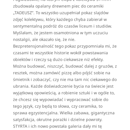
zbudowała opalany drewnem piec do ceramiki
„TADEUSZ”. To wszystko uzupełniał pokaz slajdów
zdjęć kolektywu, który każdego chyba zabierał w
sentymentalną podróż do czasów liceum i studiów.
Myślałam, że jestem osamotniona w tym uczuciu
nostalgii, ale okazało się, że nie.
Bezpretensjonalność tego pokaz przypomniała mi, że
czasami te wszystkie historie wokół powstawania
obiektów i rzeczy są dużo ciekawsze niż efekty.
Można budować, niszczyć, budować dalej z gruzów, z
resztek, można zamówić pizzę albo pójść sobie na
śmietnik i zobaczyć, czy nie ma tam nic ciekawego do
ubrania. Każde doświadczenie bycia na świecie jest
wyjątkową opowieścią, a robienie sztuki i w ogóle to,
że chcesz się wypowiadać i wypracować sobie do
tego język, czy będą to słowa, czy ceramika, to
sprawa egzystencjalna. Wielka zabawa, gigantyczna
satysfakcja, okrutne porażki i dzielne powroty.
STYRTA i ich nowo powstała galeria dały mi tę