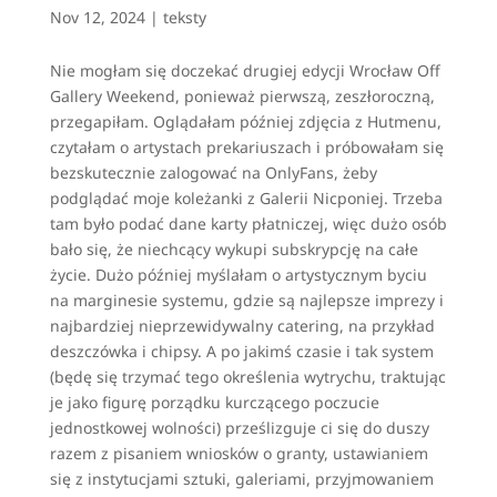
Nov 12, 2024
|
teksty
Nie mogłam się doczekać drugiej edycji Wrocław Off
Gallery Weekend, ponieważ pierwszą, zeszłoroczną,
przegapiłam. Oglądałam później zdjęcia z Hutmenu,
czytałam o artystach prekariuszach i próbowałam się
bezskutecznie zalogować na OnlyFans, żeby
podglądać moje koleżanki z Galerii Nicponiej. Trzeba
tam było podać dane karty płatniczej, więc dużo osób
bało się, że niechcący wykupi subskrypcję na całe
życie. Dużo później myślałam o artystycznym byciu
na marginesie systemu, gdzie są najlepsze imprezy i
najbardziej nieprzewidywalny catering, na przykład
deszczówka i chipsy. A po jakimś czasie i tak system
(będę się trzymać tego określenia wytrychu, traktując
je jako figurę porządku kurczącego poczucie
jednostkowej wolności) prześlizguje ci się do duszy
razem z pisaniem wniosków o granty, ustawianiem
się z instytucjami sztuki, galeriami, przyjmowaniem