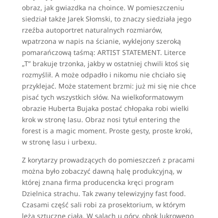
obraz, jak gwiazdka na choince. W pomieszczeniu
siedział także Jarek Słomski, to znaczy siedziała jego
rzeźba autoportret naturalnych rozmiarów,
wpatrzona w napis na ścianie, wyklejony szeroką
pomarańczową taśmą: ARTIST STATEMENT. Literce
„T” brakuje trzonka, jakby w ostatniej chwili ktoś się
rozmyślił. A może odpadło i nikomu nie chciało się
przyklejać. Może statement brzmi: już mi się nie chce
pisać tych wszystkich słów. Na wielkoformatowym
obrazie Huberta Bujaka postać chłopaka robi wielki
krok w stronę lasu. Obraz nosi tytuł entering the
forest is a magic moment. Proste gesty, proste kroki,
w stronę lasu i urbexu.
Z korytarzy prowadzących do pomieszczeń z pracami
można było zobaczyć dawną halę produkcyjną, w
której znana firma producencka kręci program
Dzielnica strachu. Tak zwany telewizyjny fast food.
Czasami część sali robi za prosektorium, w którym
leżą sztuczne ciała. W salach u góry, obok lukrowego