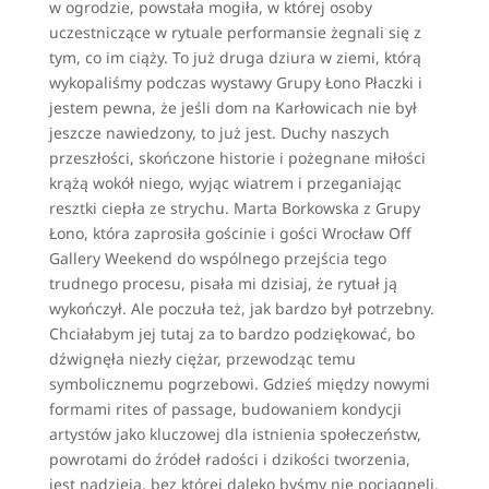
w ogrodzie, powstała mogiła, w której osoby
uczestniczące w rytuale performansie żegnali się z
tym, co im ciąży. To już druga dziura w ziemi, którą
wykopaliśmy podczas wystawy Grupy Łono Płaczki i
jestem pewna, że jeśli dom na Karłowicach nie był
jeszcze nawiedzony, to już jest. Duchy naszych
przeszłości, skończone historie i pożegnane miłości
krążą wokół niego, wyjąc wiatrem i przeganiając
resztki ciepła ze strychu. Marta Borkowska z Grupy
Łono, która zaprosiła gościnie i gości Wrocław Off
Gallery Weekend do wspólnego przejścia tego
trudnego procesu, pisała mi dzisiaj, że rytuał ją
wykończył. Ale poczuła też, jak bardzo był potrzebny.
Chciałabym jej tutaj za to bardzo podziękować, bo
dźwignęła niezły ciężar, przewodząc temu
symbolicznemu pogrzebowi. Gdzieś między nowymi
formami rites of passage, budowaniem kondycji
artystów jako kluczowej dla istnienia społeczeństw,
powrotami do źródeł radości i dzikości tworzenia,
jest nadzieja, bez której daleko byśmy nie pociągnęli.