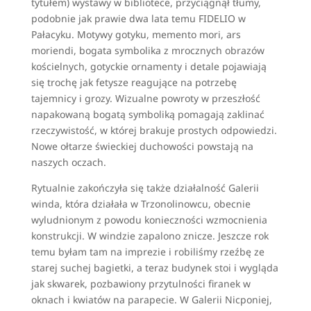
tytułem) wystawy w bibliotece, przyciągnął tłumy,
podobnie jak prawie dwa lata temu FIDELIO w
Pałacyku. Motywy gotyku, memento mori, ars
moriendi, bogata symbolika z mrocznych obrazów
kościelnych, gotyckie ornamenty i detale pojawiają
się trochę jak fetysze reagujące na potrzebę
tajemnicy i grozy. Wizualne powroty w przeszłość
napakowaną bogatą symboliką pomagają zaklinać
rzeczywistość, w której brakuje prostych odpowiedzi.
Nowe ołtarze świeckiej duchowości powstają na
naszych oczach.
Rytualnie zakończyła się także działalność Galerii
winda, która działała w Trzonolinowcu, obecnie
wyludnionym z powodu konieczności wzmocnienia
konstrukcji. W windzie zapalono znicze. Jeszcze rok
temu byłam tam na imprezie i robiliśmy rzeźbę ze
starej suchej bagietki, a teraz budynek stoi i wygląda
jak skwarek, pozbawiony przytulności firanek w
oknach i kwiatów na parapecie. W Galerii Nicponiej,