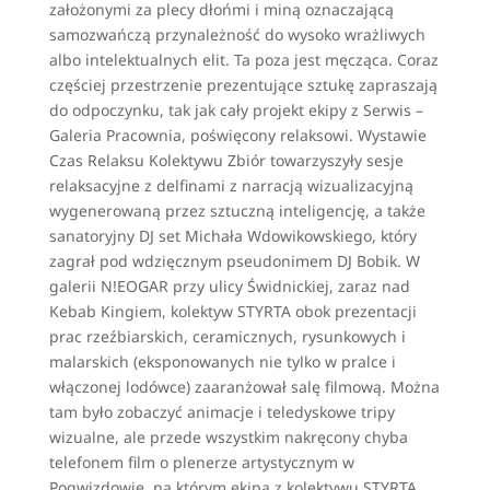
założonymi za plecy dłońmi i miną oznaczającą
samozwańczą przynależność do wysoko wrażliwych
albo intelektualnych elit. Ta poza jest męcząca. Coraz
częściej przestrzenie prezentujące sztukę zapraszają
do odpoczynku, tak jak cały projekt ekipy z Serwis –
Galeria Pracownia, poświęcony relaksowi. Wystawie
Czas Relaksu Kolektywu Zbiór towarzyszyły sesje
relaksacyjne z delfinami z narracją wizualizacyjną
wygenerowaną przez sztuczną inteligencję, a także
sanatoryjny DJ set Michała Wdowikowskiego, który
zagrał pod wdzięcznym pseudonimem DJ Bobik. W
galerii N!EOGAR przy ulicy Świdnickiej, zaraz nad
Kebab Kingiem, kolektyw STYRTA obok prezentacji
prac rzeźbiarskich, ceramicznych, rysunkowych i
malarskich (eksponowanych nie tylko w pralce i
włączonej lodówce) zaaranżował salę filmową. Można
tam było zobaczyć animacje i teledyskowe tripy
wizualne, ale przede wszystkim nakręcony chyba
telefonem film o plenerze artystycznym w
Pogwizdowie, na którym ekipa z kolektywu STYRTA