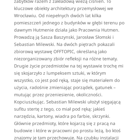
zabytków razem z zakładową wieżą ciśnień. To
kluczowe obiekty architektury przemysłowej we
Wrocławiu. Od niepełnych dwóch lat kilka
pomieszczeń jednego z budynków w głębi terenu po
dawnym Hutmenie działa jako Pracownia Hutmen.
Prowadzą ją Sasza Baszynski, Jarosław Słomski i
Sebastian Milewski. Na dwóch piętrach pokazali
zbiorową wystawę OFFTOPIC, określaną jako
niezorganizowany zbiór refleksji na różne tematy.
Drugie życie przedmiotów na tej wystawie trochę mi
się skojarzyło z lumpeksem sztuki, w którym
wszystko, co jest pod ręką, staje się materiałem do
użycia, radośnie zmieniając porządek, gatunek –
mutując przez przeniesienie, okoliczności.
Kopciuszkując. Sebastian Milewski ułożył sięgającą
sufitu stertę z tego, co miał pod ręką: jakieś
narzędzia, kartony, wiadra po farbie, skrzynki.
Głównie przedmioty, które kojarzą się z pracą na
budowie i które w pracowni po prostu leżą, bo ktoś
znajomy je tam przechowuje. Na czubku instalacji