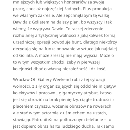
mniejszych lub większych honorariów za swoją
pracę, chociaż najczęściej żadnych. Plus produkcja
we własnym zakresie. Ale zepchnęłabym tę walkę
Dawida z Goliatem na dalszy plan, bo wszyscy i tak
wiemy, że wygrywa Dawid. To raczej zderzenie
rozhulanej artystycznej wolności z jakąkolwiek formą
urzędniczej opresji powoduje bunt, dlatego niektórzy
decydują się na funkcjonowanie w sztuce jak najdalej
od Goliata. A może zresztą nie mają wyjścia. Może o
to w tym wszystkim chodzi, żeby w pierwszej
kolejności dbać o własną niezależność i dzikość.
Wrocław Off Gallery Weekend robi z tej sytuacji
wolności, z siły organizujących się oddolnie inicjatyw,
kolektywów i pracowni, gigantyczny atrybut. Łatwo
jest się obrazić na brak pieniędzy, ciągłe trudności z
płaceniem czynszu, wożenie obrazów na rowerach,
ale stać w tym sztormie z uśmiechem na ustach,
stawiając Patronite’a na potłuczonym telefonie – to
jest dopiero obraz hartu ludzkiego ducha. Tak samo