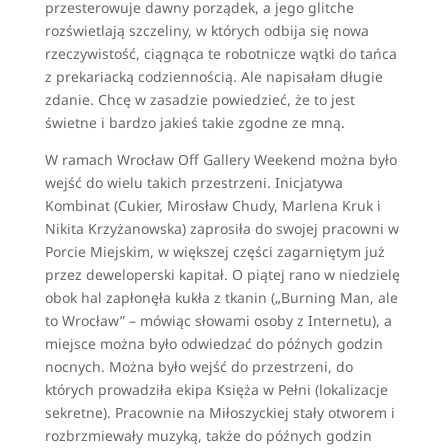
przesterowuje dawny porządek, a jego glitche
rozświetlają szczeliny, w których odbija się nowa
rzeczywistość, ciągnąca te robotnicze wątki do tańca
z prekariacką codziennością. Ale napisałam długie
zdanie. Chcę w zasadzie powiedzieć, że to jest
świetne i bardzo jakieś takie zgodne ze mną.
W ramach Wrocław Off Gallery Weekend można było
wejść do wielu takich przestrzeni. Inicjatywa
Kombinat (Cukier, Mirosław Chudy, Marlena Kruk i
Nikita Krzyżanowska) zaprosiła do swojej pracowni w
Porcie Miejskim, w większej części zagarniętym już
przez deweloperski kapitał. O piątej rano w niedzielę
obok hal zapłonęła kukła z tkanin („Burning Man, ale
to Wrocław” – mówiąc słowami osoby z Internetu), a
miejsce można było odwiedzać do późnych godzin
nocnych. Można było wejść do przestrzeni, do
których prowadziła ekipa Księża w Pełni (lokalizacje
sekretne). Pracownie na Miłoszyckiej stały otworem i
rozbrzmiewały muzyką, także do późnych godzin