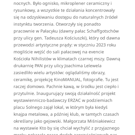
nocnych. Było ognisko, mikroplener ceramiczny i
rysunkowy, a wszystkie te działania koncentrowały
się na odzyskiwaniu dostępu do naturalnych źródeł
instynktu tworzenia. Otworzyły się ponadto
pracownie w Pałacyku (dawny pałac Schaffgotschów
przy ulicy gen. Tadeusza Kościuszki), który od dawna
przewodzi artystyczne prądy: w styczniu 2023 roku
mogliście wejść do sali pałacowej na evencie
Kościoła Nihilistów w klimatach czarnej mszy. Dawną
drukarnię PAN przy ulicy Joachima Lelewela
zasiedliło wielu artystów: oglądaliśmy obrazy,
ceramikę, projekcję KinoMANUAL, fotografie. Tu jest
raczej domowo. Pachnie kawą, w środku jest ciepło i
przytulnie. Inaugurujący swoją działalność projekt
wystawienniczo-badawczy ERZAC w podziemiach
placu Solnego zajął lokal, w którym była kiedyś
knajpa metalowa, a później klub, w tamtych czasach
określany jako gejowski. Małgorzata Miśniakiewicz
na wystawie Kto by się chciał wychylić z przyjaznego
mroku pokazała prace dwóch zaprzyjaźnionych par