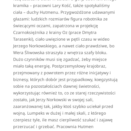
kramika – pracowni Lary Kość, także spotykaliśmy
ciała – duchy Hutmenu. Przygwożdżone udawanymi
głazami: ludzkich rozmiarów figura robotnika ze
świecącymi oczami, zapatrzona w projekcję
Czarnoksiężnika z krainy Oz (prace Dmytra
Tarasenki), ciało uwięzione w pętli czasu w wideo
Jerzego Norkowskiego, a nawet ciało prawdziwe, bo
Wera Śliwowska straszyła z wnętrza szafy bloku.
Dużo czynników musi się zgadzać, żeby miejsce
miało taką energię. Postprzemysłowy krajobraz,
przejmowany z powrotem przez różne inicjatywy i
biznesy, których dobór jest przypadkowy, koegzystują
sobie na pozostałościach dawnej świetności,
wykorzystując również to, co ze starej rzeczywistości
zostało, jak Jerzy Norkowski w swojej sali,
zaaranżowanej tak, jakby ktoś szybko uciekał przed
wojną. Lumpeks w dużej i małej skali, z którego
czerpiesz tyle, ile masz cierpliwość szukać i zajawę
przerzucać i grzebać. Pracownia Hutmen