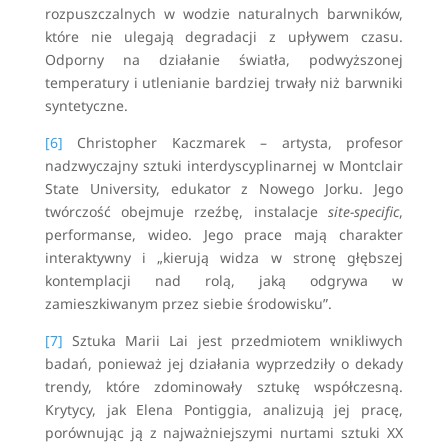
rozpuszczalnych w wodzie naturalnych barwników,
które nie ulegają degradacji z upływem czasu.
Odporny na działanie światła, podwyższonej
temperatury i utlenianie bardziej trwały niż barwniki
syntetyczne.
[6]
Christopher Kaczmarek – artysta, profesor
nadzwyczajny sztuki interdyscyplinarnej w Montclair
State University, edukator z Nowego Jorku. Jego
twórczość obejmuje rzeźbę, instalacje
site-specific
,
performanse, wideo. Jego prace mają charakter
interaktywny i „kierują widza w stronę głębszej
kontemplacji nad rolą, jaką odgrywa w
zamieszkiwanym przez siebie środowisku”.
[7]
Sztuka Marii Lai jest przedmiotem wnikliwych
badań, ponieważ jej działania wyprzedziły o dekady
trendy, które zdominowały sztukę współczesną.
Krytycy, jak Elena Pontiggia, analizują jej pracę,
porównując ją z najważniejszymi nurtami sztuki XX