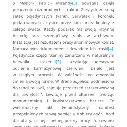
a Memory
Patricii Mirandy
[3]
powstała dzięki
połączeniu różnorodnych struktur. Zszytych ze sobą
setek pojedynczych tkanin. Serwetek i koronek,
podarowanych artystce przez lata przez kobiety z
całego świata. Każdy podarek ma swoją intymną
historię oraz szczegółowy zapis w archiwum.
Instalacja jest rezultatem pracy anonimowych kobiet.
Namacalnym dokumentem i dowodem ich troski
[4]
.
Pojedyncze części tkaniny zanurzano w naturalnym
barwniku – koszenili
[5]
– uzyskując sugestywne
odcienie karmazynowej czerwieni. Dzieło jest
w ciągłym procesie. W zależności od otoczenia
zmienia swoją formę. W Breno
Supplica
, podniesiona
do rangi relikwii, zajmuje przestrzeń zarezerwowaną
dla „świętości”. Lewituje przed ołtarzem, tworząc
monumentalną i krwistoczerwoną barierę. To
wieloznaczny akt. Feministyczny manifest
przepełniony zbiorową pamięcią. Kobiecy opór i hołd
dla ofiary, cichej i pełnej pokory pracy. To również
wezwanie do solidarności, opieki i czułości. Żądanie