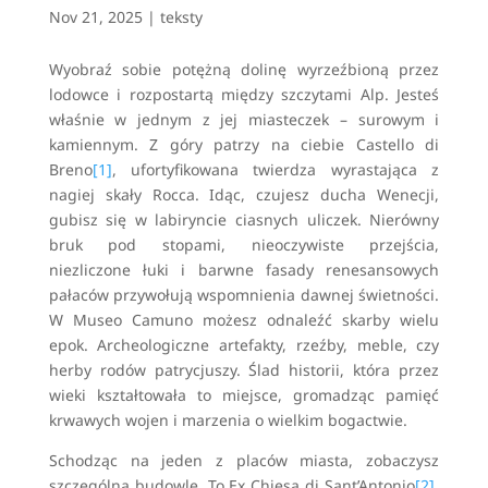
Nov 21, 2025
|
teksty
Wyobraź sobie potężną dolinę wyrzeźbioną przez
lodowce i rozpostartą między szczytami Alp. Jesteś
właśnie w jednym z jej miasteczek – surowym i
kamiennym. Z góry patrzy na ciebie Castello di
Breno
[1]
, ufortyfikowana twierdza wyrastająca z
nagiej skały Rocca. Idąc, czujesz ducha Wenecji,
gubisz się w labiryncie ciasnych uliczek. Nierówny
bruk pod stopami, nieoczywiste przejścia,
niezliczone łuki i barwne fasady renesansowych
pałaców przywołują wspomnienia dawnej świetności.
W Museo Camuno możesz odnaleźć skarby wielu
epok. Archeologiczne artefakty, rzeźby, meble, czy
herby rodów patrycjuszy. Ślad historii, która przez
wieki kształtowała to miejsce, gromadząc pamięć
krwawych wojen i marzenia o wielkim bogactwie.
Schodząc na jeden z placów miasta, zobaczysz
szczególną budowlę. To Ex Chiesa di Sant’Antonio
[2]
.