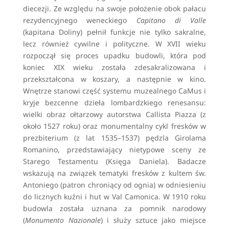
diecezji. Ze względu na swoje położenie obok pałacu
rezydencyjnego weneckiego
Capitano di Valle
(kapitana Doliny) pełnił funkcje nie tylko sakralne,
lecz również cywilne i polityczne. W XVII wieku
rozpoczął się proces upadku budowli, która pod
koniec XIX wieku została zdesakralizowana i
przekształcona w koszary, a następnie w kino.
Wnętrze stanowi część systemu muzealnego CaMus i
kryje bezcenne dzieła lombardzkiego renesansu:
wielki obraz ołtarzowy autorstwa Callista Piazza (z
około 1527 roku) oraz monumentalny cykl fresków w
prezbiterium (z lat 1535–1537) pędzla Girolama
Romanino, przedstawiający nietypowe sceny ze
Starego Testamentu (Księga Daniela). Badacze
wskazują na związek tematyki fresków z kultem św.
Antoniego (patron chroniący od ognia) w odniesieniu
do licznych kuźni i hut w Val Camonica. W 1910 roku
budowla została uznana za pomnik narodowy
(
Monumento Nazionale
) i służy sztuce jako miejsce