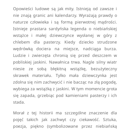
Opowieści ludowe są jak mity. Istnieją od zawsze i
nie znają granic ani kalendarzy. Wyrażają prawdy o
naturze człowieka i są formą pierwotnej mądrości.
Istnieje prastara sardyńska legenda o niebiańskiej
wstążce i małej dziewczynce wysłanej w góry z
chlebem dla pasterzy. Kiedy dziecko strudzone
wędrówką dociera na miejsce, nadciąga burza.
Ludzie i zwierzęta chronią się przed deszczem w
pobliskiej jaskini. Nawałnica trwa. Nagle silny wiatr
niesie ze sobą błękitną wstążkę, bezużyteczny
skrawek materiału. Tylko mała dziewczynka jest
zdolna się nim zachwycić i nie bacząc na złą pogodę,
wybiega za wstążką z jaskini. W tym momencie grota
się zapada, grzebiąc pod kamieniami pasterzy i ich
stada.
Morał z tej historii ma szczególne znaczenie dla
pojęć takich jak zachwyt czy ciekawość. Sztuka,
poezja, piękno (symbolizowane przez niebiańską