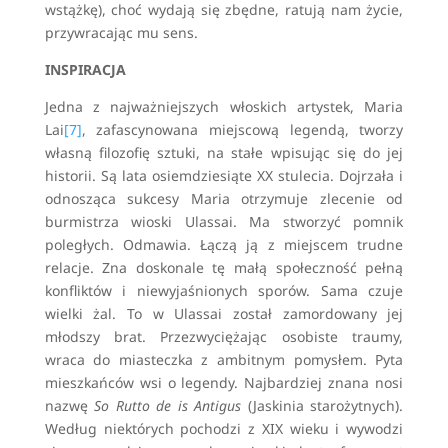
wstążkę), choć wydają się zbędne, ratują nam życie,
przywracając mu sens.
INSPIRACJA
Jedna z najważniejszych włoskich artystek, Maria
Lai
[7]
, zafascynowana miejscową legendą, tworzy
własną filozofię sztuki, na stałe wpisując się do jej
historii. Są lata osiemdziesiąte XX stulecia. Dojrzała i
odnosząca sukcesy Maria otrzymuje zlecenie od
burmistrza wioski Ulassai. Ma stworzyć pomnik
poległych. Odmawia. Łączą ją z miejscem trudne
relacje. Zna doskonale tę małą społeczność pełną
konfliktów i niewyjaśnionych sporów. Sama czuje
wielki żal. To w Ulassai został zamordowany jej
młodszy brat. Przezwyciężając osobiste traumy,
wraca do miasteczka z ambitnym pomysłem. Pyta
mieszkańców wsi o legendy. Najbardziej znana nosi
nazwę
So Rutto de is Antigus
(Jaskinia starożytnych).
Według niektórych pochodzi z XIX wieku i wywodzi