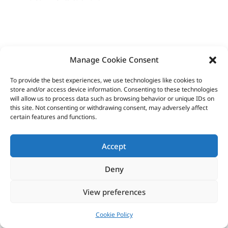
Manage Cookie Consent
To provide the best experiences, we use technologies like cookies to
store and/or access device information. Consenting to these technologies
will allow us to process data such as browsing behavior or unique IDs on
this site. Not consenting or withdrawing consent, may adversely affect
certain features and functions.
Accept
Deny
Pismo artystyczne Format powstaje dzięki
View preferences
wsparciu finansowemu Miasta Wrocław
Cookie Policy