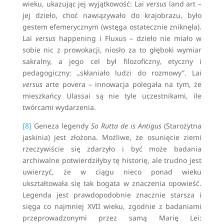
wieku, ukazując jej wyjątkowość: Lai
versus
land art –
jej dzieło, choć nawiązywało do krajobrazu, było
gestem efemerycznym (wstęga ostatecznie zniknęła).
Lai
versus
happening i Fluxus – dzieło nie miało w
sobie nic z prowokacji, niosło za to głęboki wymiar
sakralny, a jego cel był filozoficzny, etyczny i
pedagogiczny: „skłaniało ludzi do rozmowy”. Lai
versus
arte povera – innowacja polegała na tym, że
mieszkańcy Ulassai są nie tyle uczestnikami, ile
twórcami wydarzenia.
[8]
Geneza legendy
So Rutta de is Antigus
(Starożytna
jaskinia) jest złożona. Możliwe, że osunięcie ziemi
rzeczywiście się zdarzyło i być może badania
archiwalne potwierdziłyby tę historię, ale trudno jest
uwierzyć, że w ciągu nieco ponad wieku
ukształtowała się tak bogata w znaczenia opowieść.
Legenda jest prawdopodobnie znacznie starsza i
sięga co najmniej XVII wieku, zgodnie z badaniami
przeprowadzonymi przez samą Marię Lei: