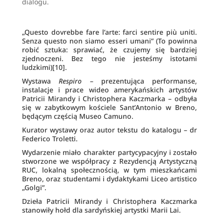
dialogu.
„Questo dovrebbe fare l’arte: farci sentire più uniti.
Senza questo non siamo esseri umani” (To powinna
robić sztuka: sprawiać, że czujemy się bardziej
zjednoczeni. Bez tego nie jesteśmy istotami
ludzkimi)
[10]
.
Wystawa
Respiro
– prezentująca performanse,
instalacje i prace wideo amerykańskich artystów
Patricii Mirandy i Christophera Kaczmarka – odbyła
się w zabytkowym kościele Sant’Antonio w Breno,
będącym częścią Museo Camuno.
Kurator wystawy oraz autor tekstu do katalogu – dr
Federico Troletti.
Wydarzenie miało charakter partycypacyjny i zostało
stworzone we współpracy z Rezydencją Artystyczną
RUC, lokalną społecznością, w tym mieszkańcami
Breno, oraz studentami i dydaktykami Liceo artistico
„Golgi”.
Dzieła Patricii Mirandy i Christophera Kaczmarka
stanowiły hołd dla sardyńskiej artystki Marii Lai.