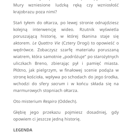
Mury wzniesione ludzką ręką czy wzniosłość
krajobrazu poza nimi?
Stań tyłem do ołtarza, po lewej stronie odnajdziesz
kolejną interwencję wideo. Rzutnik wyświetla
poruszającą historię, w której tkanina staje się
aktorem.
Le Quattro Vie
(Cztery Drogi) to opowieść o
wędrówce. Zobaczysz szarfę materiału poruszaną
wiatrem, która samotnie „podróżuje” po starożytnych
uliczkach Breno, zbierając pył i pamięć miasta.
Płótno, jak pielgrzym, w finałowej scenie podąża w
stronę kościoła, wpływa po schodach do jego środka,
wchodzi do sfery
sacrum
i w końcu składa się na
marmurowych stopniach ołtarza.
Oto misterium
Respiro
(Oddech).
Głębię jego przekazu pojmiesz dosadniej, gdy
opowiem ci jeszcze jedną historię.
LEGENDA