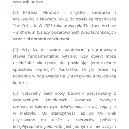
wystawiennicze.
[3]
Patricia Miranda – artystka, kuratorka i
edukatorka z Nowego Jorku. Założycielka organizacji
The Crit Lab. W 2021 roku utworzyła The Lace Archive
– archiwum tysięcy podarowanych prac koronkowych
wraz z historiami rodzinnymi.
[4]
Artystka w swoim manifeście programowym
stawia fundamentalne pytanie: „Czy obiekt może
ucieleśniać akt oporu, nie powielając jednocześnie
sposobów represji?”. Podkreśla, że jej prace są
tworzone w odpowiedzi na „intensywnie antykobiecą
kulturę”.
[5]
Naturalny karminowy barwnik pozyskiwany z
wysuszonych zmielonych owadów, zwanych
czerwcami kaktusowymi (
Dactylopius coccus
), żyjących
w Meksyku. Od starożytności aż po XVI wiek
uzyskiwano go także z czerwców polskich
(
Porphyrophora polonica
). Jest jednym z nielicznych