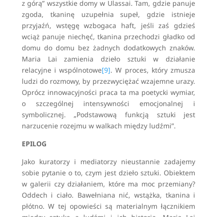
z górą” wszystkie domy w Ulassai. Tam, gdzie panuje
zgoda, tkaninę uzupełnia supeł, gdzie istnieje
przyjaźń, wstęgę wzbogaca haft, jeśli zaś gdzieś
wciąż panuje niechęć, tkanina przechodzi gładko od
domu do domu bez żadnych dodatkowych znaków.
Maria Lai zamienia dzieło sztuki w działanie
relacyjne i wspólnotowe
[9]
. W proces, który zmusza
ludzi do rozmowy, by przezwyciężać wzajemne urazy.
Oprócz innowacyjności praca ta ma poetycki wymiar,
o szczególnej intensywności emocjonalnej i
symbolicznej. „Podstawową funkcją sztuki jest
narzucenie rozejmu w walkach między ludźmi”.
EPILOG
Jako kuratorzy i mediatorzy nieustannie zadajemy
sobie pytanie o to, czym jest dzieło sztuki. Obiektem
w galerii czy działaniem, które ma moc przemiany?
Oddech i ciało. Bawełniana nić, wstążka, tkanina i
płótno. W tej opowieści są materialnym łącznikiem