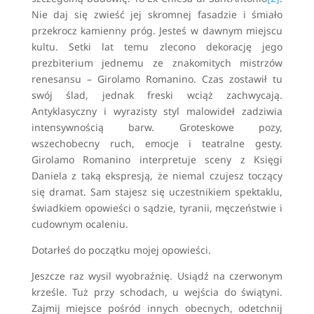
Nie daj się zwieść jej skromnej fasadzie i śmiało
przekrocz kamienny próg. Jesteś w dawnym miejscu
kultu. Setki lat temu zlecono dekorację jego
prezbiterium jednemu ze znakomitych mistrzów
renesansu – Girolamo Romanino. Czas zostawił tu
swój ślad, jednak freski wciąż zachwycają.
Antyklasyczny i wyrazisty styl malowideł zadziwia
intensywnością barw. Groteskowe pozy,
wszechobecny ruch, emocje i teatralne gesty.
Girolamo Romanino interpretuje sceny z Księgi
Daniela z taką ekspresją, że niemal czujesz toczący
się dramat. Sam stajesz się uczestnikiem spektaklu,
świadkiem opowieści o sądzie, tyranii, męczeństwie i
cudownym ocaleniu.
Dotarłeś do początku mojej opowieści.
Jeszcze raz wysil wyobraźnię. Usiądź na czerwonym
krześle. Tuż przy schodach, u wejścia do świątyni.
Zajmij miejsce pośród innych obecnych, odetchnij