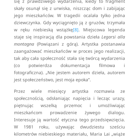
się z prawdziwego wydarzenia, kiedy to fragment
skały osunął się z urwiska, niszcząc dom i zabijając
jego mieszkańców. W tragedii ocalała tylko jedna
dziewczynka. Gdy wyciągnięto ją z gruzów, trzymała
w ręku niebieską wstążkę
[8]
. Miejscowa legenda
staje się inspiracją dla powstania dzieła
Legarsi alla
montagna
(Powiązani z górą). Artystka postanawia
zaangażować mieszkańców w proces jego realizacji,
tak aby cała społeczność stała się twórcą wydarzenia
(co potwierdza dokumentacja filmowa i
fotograficzna). „Nie jestem autorem dzieła, autorem
jest społeczeństwo, jest moja epoka”.
Przez wiele miesięcy artystka rozmawia ze
społecznością, odsłaniając napięcia i lecząc urazy,
piętnując wszelką przemoc i umożliwiając
mieszkańcom prowadzenie żywego dialogu.
Interesuje ją wartość etyczna tego przedsięwzięcia.
W 1981 roku, używając dwudziestu sześciu
kilometrów niebieskiego materiału, Maria Lai „wiąże