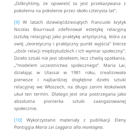
„Odkryliśmy, że opowieść ta jest przekazywana z
pokolenia na pokolenie przez około czterysta lat”.
[9]
W latach dziewięćdziesiątych francuski krytyk
Nicolas Bourriaud zdefiniował estetykę relacyjną
(sztukę relacyjną) jako praktykę artystyczną, która za
swój „teoretyczny i praktyczny punkt wyjścia” bierze
„zbiór relacji międzyludzkich i ich wymiar społeczny”.
Dzieło sztuki nie jest obiektem, lecz chwilą spotkania,
„”modelem uczestnictwa społecznego”. Maria Lai,
działając w Ulassai w 1981 roku, zrealizowała
pierwsze i najbardziej dogłębne dzieło sztuki
relacyjnej we Włoszech, na długo zanim ktokolwiek
ukuł ten termin. Dlatego jest ona postrzegana jako
absolutna pionierka sztuki zaangażowanej
społecznie.
[10]
Wykorzystano materiały z publikacji Eleny
Pontiggia
Maria Lei Leggarsi alla montagna
.