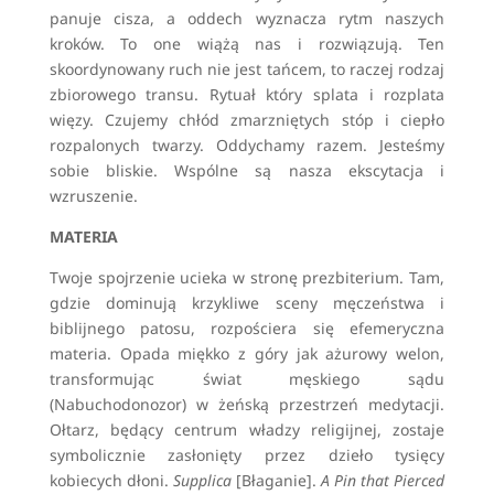
panuje cisza, a oddech wyznacza rytm naszych
kroków. To one wiążą nas i rozwiązują. Ten
skoordynowany ruch nie jest tańcem, to raczej rodzaj
zbiorowego transu. Rytuał który splata i rozplata
więzy. Czujemy chłód zmarzniętych stóp i ciepło
rozpalonych twarzy. Oddychamy razem. Jesteśmy
sobie bliskie. Wspólne są nasza ekscytacja i
wzruszenie.
MATERIA
Twoje spojrzenie ucieka w stronę prezbiterium. Tam,
gdzie dominują krzykliwe sceny męczeństwa i
biblijnego patosu, rozpościera się efemeryczna
materia. Opada miękko z góry jak ażurowy welon,
transformując świat męskiego sądu
(Nabuchodonozor) w żeńską przestrzeń medytacji.
Ołtarz, będący centrum władzy religijnej, zostaje
symbolicznie zasłonięty przez dzieło tysięcy
kobiecych dłoni.
Supplica
[Błaganie].
A Pin that Pierced