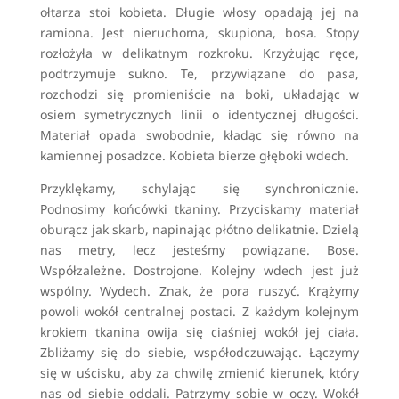
ołtarza stoi kobieta. Długie włosy opadają jej na
ramiona. Jest nieruchoma, skupiona, bosa. Stopy
rozłożyła w delikatnym rozkroku. Krzyżując ręce,
podtrzymuje sukno. Te, przywiązane do pasa,
rozchodzi się promieniście na boki, układając w
osiem symetrycznych linii o identycznej długości.
Materiał opada swobodnie, kładąc się równo na
kamiennej posadzce. Kobieta bierze głęboki wdech.
Przyklękamy, schylając się synchronicznie.
Podnosimy końcówki tkaniny. Przyciskamy materiał
oburącz jak skarb, napinając płótno delikatnie. Dzielą
nas metry, lecz jesteśmy powiązane. Bose.
Współzależne. Dostrojone. Kolejny wdech jest już
wspólny. Wydech. Znak, że pora ruszyć. Krążymy
powoli wokół centralnej postaci. Z każdym kolejnym
krokiem tkanina owija się ciaśniej wokół jej ciała.
Zbliżamy się do siebie, współodczuwając. Łączymy
się w uścisku, aby za chwilę zmienić kierunek, który
nas od siebie oddali. Patrzymy sobie w oczy. Wokół