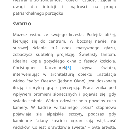
uwagi dla intuicji i mądrości na progu
patriarchalnego porządku.
ŚWIATŁO
Możesz wstać ze swojego krzesła. Podejdź bliżej,
kierując się do centrum. W bocznej nawie, na
surowej ścianie tuż obok masywnego głazu,
zobaczysz subtelną projekcję. Świetlisty fantom.
Idealną kopię gotyckiego okna z fasady kościoła.
Christopher Kaczmarek
[6]
używa światła,
interweniując w architekturę obiektu. Instalacja
wideo
L’unica Finestra
(Jedyne Okno) jest doskonałą
iluzją i sprytną grą z percepcją. Praca znika pod
wpływem promieni słonecznych i pojawia się, gdy
światło słabnie. Wideo odzwierciadla powolny ruch
kamery. W kadrze wirtualnego „okna” stopniowo
pojawiają się alpejskie szczyty, podczas gdy
kamienne ściany kościoła ograniczają większość
widoków. Co jest prawdziwie święte? – pyta artysta.