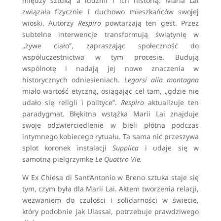
między sztuką a ludźmi i ich historią. Maria Lai
związała fizycznie i duchowo mieszkańców swojej
wioski. Autorzy
Respiro
powtarzają ten gest. Przez
subtelne interwencje transformują świątynię w
„żywe ciało”, zapraszając społeczność do
współuczestnictwa w tym procesie. Budują
wspólnotę i nadają jej nowe znaczenia w
historycznych odniesieniach.
Legarsi alla montagna
miało wartość etyczną, osiągając cel tam, „gdzie nie
udało się religii i polityce”.
Respiro
aktualizuje ten
paradygmat. Błękitna wstążka Marii Lai znajduje
swoje odzwierciedlenie w bieli płótna podczas
intymnego kobiecego rytuału. Ta sama nić przeszywa
splot koronek instalacji
Supplica
i udaje się w
samotną pielgrzymkę
Le Quattro Vie.
W Ex Chiesa di Sant’Antonio w Breno sztuka staje się
tym, czym była dla Marii Lai. Aktem tworzenia relacji,
wezwaniem do czułości i solidarności w świecie,
który podobnie jak Ulassai, potrzebuje prawdziwego