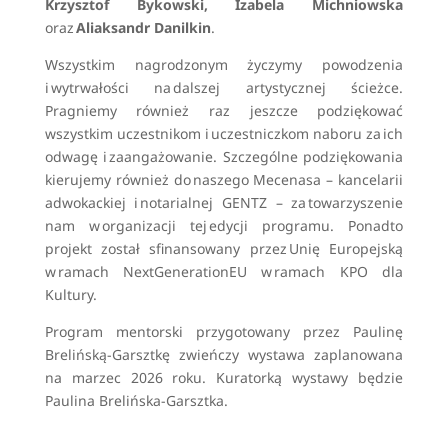
Krzysztof Bykowski, Izabela Michniowska
oraz
Aliaksandr Danilkin
.
Wszystkim nagrodzonym życzymy powodzenia
i wytrwałości na dalszej artystycznej ścieżce.
Pragniemy również raz jeszcze podziękować
wszystkim uczestnikom i uczestniczkom naboru za ich
odwagę i zaangażowanie. Szczególne podziękowania
kierujemy również do naszego Mecenasa – kancelarii
adwokackiej i notarialnej GENTZ – za towarzyszenie
nam w organizacji tej edycji programu. Ponadto
projekt został sfinansowany przez Unię Europejską
w ramach NextGenerationEU w ramach KPO dla
Kultury.
Program mentorski przygotowany przez Paulinę
Brelińską-Garsztkę zwieńczy wystawa zaplanowana
na marzec 2026 roku. Kuratorką wystawy będzie
Paulina Brelińska-Garsztka.