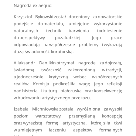
Nagroda ex aequo:
Krzysztof Bykowski został doceniony za nowatorskie
podejście do materiału, umiejętne wykorzystanie
naturalnych technik barwienia i odniesienie
do perspektywy pozaludzkiej. Jego prace
odpowiadają na współczesne problemy i wykazują
dużą świadomość kuratorską.
Aliaksandr Danilkin otrzymał nagrodę za dojrzałą,
świadomą twórczość zakorzenioną w tradycji,
a jednocześnie krytyczną wobec współczesnych
realiów. Komisja podkreśliła wagę jego refleksji
nad historią i kulturą białoruską oraz konsekwencję
w budowaniu artystycznego przekazu.
Izabela Michniowska została wyróżniona za wysoki
poziom warsztatowy, przemyślaną koncepcję
oraz wyrazistą formę artystyczną, której siła tkwi
w umiejętnym łączeniu aspektów formalnych