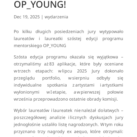
OP_YOUNG!
Dec 19, 2025
|
wydarzenia
Po kilku długich posiedzeniach jury wytypowało
laureatów i laureatki szóstej edycji programu
mentorskiego OP_YOUNG
Szósta edycja programu okazała się wyjątkowa –
otrzymaliśmy aż 83 aplikacje, które były oceniane
w trzech etapach: w lipcu 2025 Jury dokonało
przeglądu portfolio, w sierpniu odbyły się
indywidualne spotkania z artystami i artystkami
wyłonionymi w I etapie, a w pierwszej połowie
września przeprowadzono ostatnie obrady komisji.
Wybór laureatów i laureatek nie należał do łatwych –
po szczegółowej analizie i licznych dyskusjach jury
jednogłośnie ustaliło listę nagrodzonych. W tym roku
przyznano trzy nagrody ex aequo, które otrzymali: