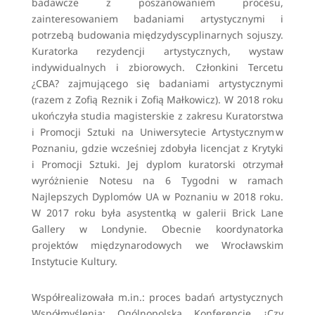
badawcze z poszanowaniem procesu,
zainteresowaniem badaniami artystycznymi i
potrzebą budowania międzydyscyplinarnych sojuszy.
Kuratorka rezydencji artystycznych, wystaw
indywidualnych i zbiorowych. Członkini Tercetu
¿CBA? zajmującego się badaniami artystycznymi
(razem z Zofią Reznik i Zofią Małkowicz). W 2018 roku
ukończyła studia magisterskie z zakresu Kuratorstwa
i Promocji Sztuki na Uniwersytecie Artystycznym w
Poznaniu, gdzie wcześniej zdobyła licencjat z Krytyki
i Promocji Sztuki. Jej dyplom kuratorski otrzymał
wyróżnienie Notesu na 6 Tygodni w ramach
Najlepszych Dyplomów UA w Poznaniu w 2018 roku.
W 2017 roku była asystentką w galerii Brick Lane
Gallery w Londynie. Obecnie koordynatorka
projektów międzynarodowych we Wrocławskim
Instytucie Kultury.
Współrealizowała m.in.: proces badań artystycznych
Współmyślenia; Ogólnopolską Konferencję ¿Czy