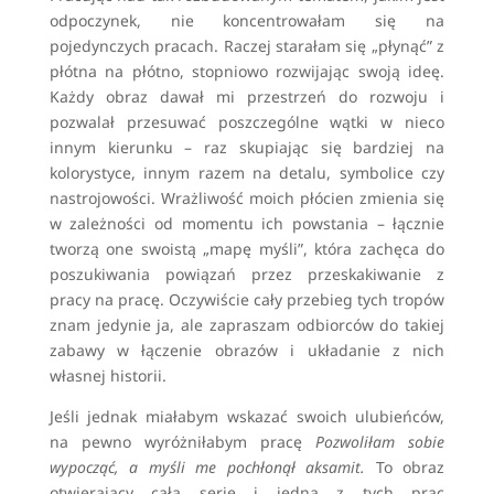
odpoczynek, nie koncentrowałam się na
pojedynczych pracach. Raczej starałam się „płynąć” z
płótna na płótno, stopniowo rozwijając swoją ideę.
Każdy obraz dawał mi przestrzeń do rozwoju i
pozwalał przesuwać poszczególne wątki w nieco
innym kierunku – raz skupiając się bardziej na
kolorystyce, innym razem na detalu, symbolice czy
nastrojowości. Wrażliwość moich płócien zmienia się
w zależności od momentu ich powstania – łącznie
tworzą one swoistą „mapę myśli”, która zachęca do
poszukiwania powiązań przez przeskakiwanie z
pracy na pracę. Oczywiście cały przebieg tych tropów
znam jedynie ja, ale zapraszam odbiorców do takiej
zabawy w łączenie obrazów i układanie z nich
własnej historii.
Jeśli jednak miałabym wskazać swoich ulubieńców,
na pewno wyróżniłabym pracę
Pozwoliłam sobie
wypocząć, a myśli me pochłonął aksamit.
To obraz
otwierający całą serię i jedna z tych prac