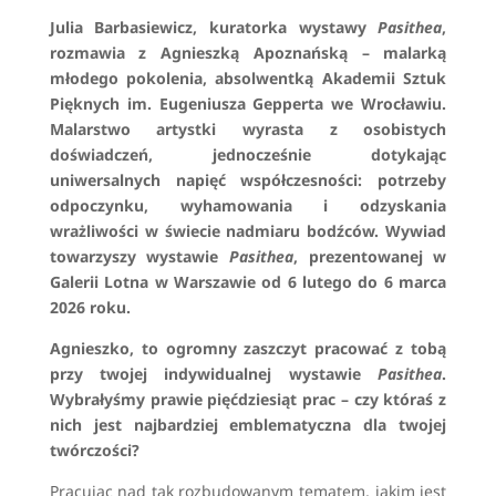
Julia Barbasiewicz, kuratorka wystawy
Pasithea
,
rozmawia z Agnieszką Apoznańską – malarką
młodego pokolenia, absolwentką Akademii Sztuk
Pięknych im. Eugeniusza Gepperta we Wrocławiu.
Malarstwo artystki wyrasta z osobistych
doświadczeń, jednocześnie dotykając
uniwersalnych napięć współczesności: potrzeby
odpoczynku, wyhamowania i odzyskania
wrażliwości w świecie nadmiaru bodźców. Wywiad
towarzyszy wystawie
Pasithea
, prezentowanej w
Galerii Lotna w Warszawie od 6 lutego do 6 marca
2026 roku.
Agnieszko, to ogromny zaszczyt pracować z tobą
przy twojej indywidualnej wystawie
Pasithea
.
Wybrałyśmy prawie pięćdziesiąt prac – czy któraś z
nich jest najbardziej emblematyczna dla twojej
twórczości?
Pracując nad tak rozbudowanym tematem, jakim jest