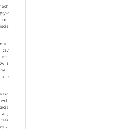
mach
wpływ
iom i
ecie
uzeum
 czy
ludzi
ów z
ny i
nia o
awską
anych
zacja
pracę
przez
ztuki