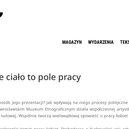
MAGAZYN
WYDARZENIA
TEK
 ciało to pole pracy
posób jego prezentacji? Jak wpływają na niego procesy polityczne
rocławskim Muzeum Etnograficznym dzieła współczesnej artystk
y ludowej. Wspólnie tworzą wielowątkową opowieść o pracy kobiet 
wórczości temat pracy kobiet. Pochodząca z białoruskiej wsi art