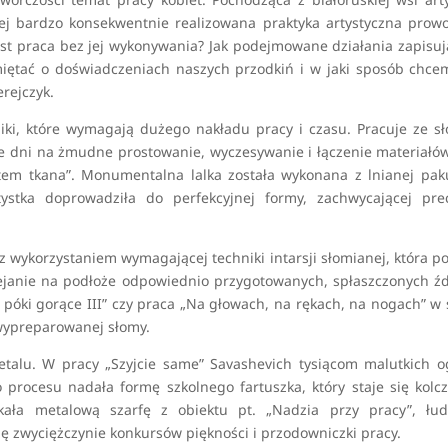
„Jej bardzo konsekwentnie realizowana praktyka artystyczna prow
est praca bez jej wykonywania? Jak podejmowane działania zapisuj
iętać o doświadczeniach naszych przodkiń i w jaki sposób chce
rejczyk.
niki, które wymagają dużego nakładu pracy i czasu. Pracuje ze s
le dni na żmudne prostowanie, wyczesywanie i łączenie materiałó
tem tkana”. Monumentalna lalka została wykonana z lnianej pak
stka doprowadziła do perfekcyjnej formy, zachwycającej prec
 wykorzystaniem wymagającej techniki intarsji słomianej, która p
ejanie na podłoże odpowiednio przygotowanych, spłaszczonych ź
, póki gorące III” czy praca „Na głowach, na rękach, na nogach” w 
wypreparowanej słomy.
talu. W pracy „Szyjcie same” Savashevich tysiącom malutkich 
 procesu nadała formę szkolnego fartuszka, który staje się kolc
ła metalową szarfę z obiektu pt. „Nadzia przy pracy”, łud
ę zwyciężczynie konkursów piękności i przodowniczki pracy.