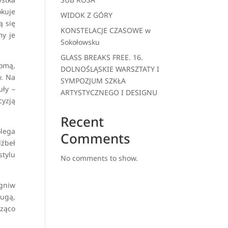
okuje
WIDOK Z GÓRY
ą się
KONSTELACJE CZASOWE w
my je
Sokołowsku
GLASS BREAKS FREE. 16.
łomą,
DOLNOŚLĄSKIE WARSZTATY I
w. Na
SYMPOZJUM SZKŁA
uły –
ARTYSTYCZNEGO I DESIGNU
yzją
Recent
olega
Comments
dźbeł
stylu
No comments to show.
ogniw
zugą,
ząco