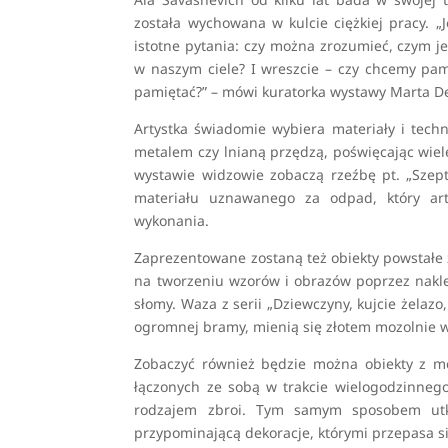
została wychowana w kulcie ciężkiej pracy. 
istotne pytania: czy można zrozumieć, czym j
w naszym ciele? I wreszcie – czy chcemy pam
pamiętać?” – mówi kuratorka wystawy Marta De
Artystka świadomie wybiera materiały i tech
metalem czy lnianą przędzą, poświęcając wie
wystawie widzowie zobaczą rzeźbę pt. „Szep
materiału uznawanego za odpad, który arty
wykonania.
Zaprezentowane zostaną też obiekty powstałe z
na tworzeniu wzorów i obrazów poprzez nakl
słomy. Waza z serii „Dziewczyny, kujcie żelazo
ogromnej bramy, mienią się złotem mozolnie 
Zobaczyć również będzie można obiekty z me
łączonych ze sobą w trakcie wielogodzinnego
rodzajem zbroi. Tym samym sposobem utka
przypominającą dekoracje, którymi przepasa si