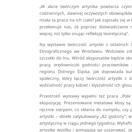
„W akcie twórczym artystka powtarza czyn
codziennych, dawniej oczywistych obowiązków
miała ta praca na ich ciało? Jak zapisała się 
przekonuje nas, że poprzez doświadczanie 
więcej, niż tylko snując refleksję teoretyczną”.
Na wystawie twórczość artystki z ostatnic
Etnograficznego we Wrocławiu. Widzowie zo
szczotki do lnu. Wśród eksponatów będzie obra
pracy, orędowniczki godności pracowników
regionu Dolnego Śląska. Jak dopowiada kur
społeczny, który łączy twórczość artystki 
widzialność pracy kobiet i słyszalność ich głos
Przestrzeń wystawy wypełni też praca „Pole
ekspozycję. Prezentowane metalowe kłosy są 
ręcznie sierpem, co skłania do namysłu, czy p
artystki – obiekt zatytułowany „82 godziny”,
artystyczną w ciągu jednego tygodnia. Wyhaft
artystkę wysiłku i pomagają go uszanować. J