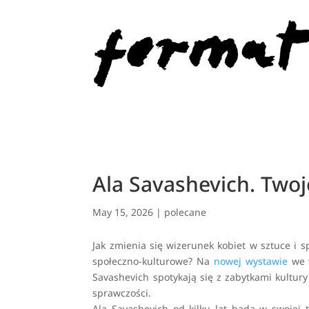
Ala Savashevich. Twoje
May 15, 2026
|
polecane
Jak zmienia się wizerunek kobiet w sztuce i s
społeczno-kulturowe? Na
nowej wystawie
we w
Savashevich spotykają się z zabytkami kultur
sprawczości.
Ala Savashevich od kilku lat bada w swojej t