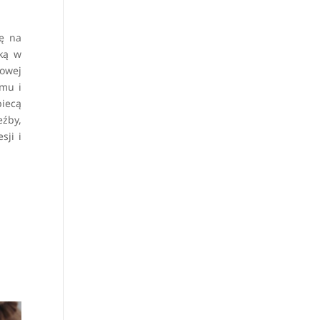
bę na
tką w
rowej
zmu i
biecą
eźby,
sji i