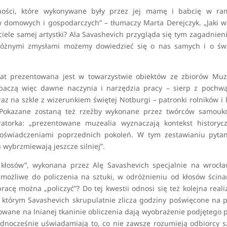
ności, które wykonywane były przez jej mamę i babcię w ra
 domowych i gospodarczych” – tłumaczy Marta Derejczyk. „Jaki 
w ciele samej artystki? Ala Savashevich przygląda się tym zagadnien
różnymi zmysłami możemy dowiedzieć się o nas samych i o świ
h lat prezentowana jest w towarzystwie obiektów ze zbiorów M
baczą więc dawne naczynia i narzędzia pracy – sierp z pochwą
z na szkle z wizerunkiem świętej Notburgi – patronki rolników i 
. Pokazane zostaną też rzeźby wykonane przez twórców samouk
atorka: „prezentowane muzealia wyznaczają kontekst historycz
z doświadczeniami poprzednich pokoleń. W tym zestawianiu pyta
u wybrzmiewają jeszcze silniej”.
 kłosów”, wykonana przez Alę Savashevich specjalnie na wrocł
możliwe do policzenia na sztuki, w odróżnieniu od kłosów ścin
racę można „policzyć”? Do tej kwestii odnosi się też kolejna reali
 w którym Savashevich skrupulatnie zlicza godziny poświęcone na 
owane na lnianej tkaninie obliczenia dają wyobrażenie podjętego 
ednocześnie uświadamiają to, co nie zawsze rozumieją odbiorcy s