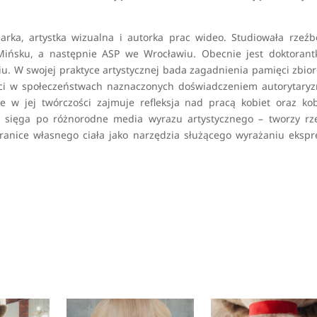
iarka, artystka wizualna i autorka prac wideo. Studiowała rzeź
 Mińsku, a następnie ASP we Wrocławiu. Obecnie jest doktoran
iu. W swojej praktyce artystycznej bada zagadnienia pamięci zbio
ości w społeczeństwach naznaczonych doświadczeniem autorytary
e w jej twórczości zajmuje refleksja nad pracą kobiet oraz ko
ch sięga po różnorodne media wyrazu artystycznego – tworzy rz
anice własnego ciała jako narzędzia służącego wyrażaniu ekspre