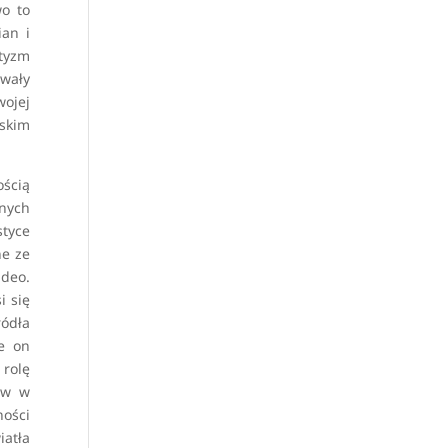
wo to
ian i
ntyzm
owały
wojej
skim
ością
anych
tyce
e ze
ideo.
i się
ródła
ie on
 rolę
niw w
ości
iatła