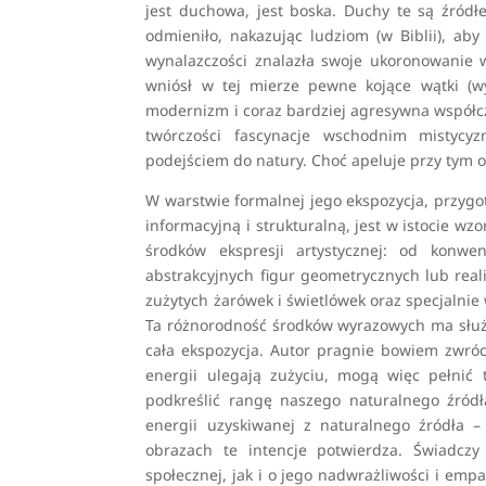
jest duchowa, jest boska. Duchy te są źródł
odmieniło, nakazując ludziom (w Biblii), aby 
wynalazczości znalazła swoje ukoronowanie 
wniósł w tej mierze pewne kojące wątki (w
modernizm i coraz bardziej agresywna współcze
twórczości fascynacje wschodnim mistycy
podejściem do natury. Choć apeluje przy tym 
W warstwie formalnej jego ekspozycja, przyg
informacyjną i strukturalną, jest w istocie w
środków ekspresji artystycznej: od konwe
abstrakcyjnych figur geometrycznych lub rea
zużytych żarówek i świetlówek oraz specjalnie
Ta różnorodność środków wyrazowych ma służy
cała ekspozycja. Autor pragnie bowiem zwróc
energii ulegają zużyciu, mogą więc pełnić 
podkreślić rangę naszego naturalnego źródła
energii uzyskiwanej z naturalnego źródła 
obrazach te intencje potwierdza. Świadczy
społecznej, jak i o jego nadwrażliwości i empa