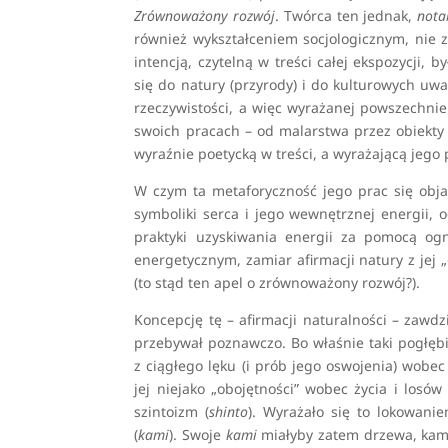
Zrównoważony rozwój
. Twórca ten jednak,
nota
również wykształceniem socjologicznym, nie z
intencją, czytelną w treści całej ekspozycji, 
się do natury (przyrody) i do kulturowych u
rzeczywistości, a więc wyrażanej powszechnie
swoich pracach – od malarstwa przez obiekty 
wyraźnie poetycką w treści, a wyrażającą jeg
W czym ta metaforyczność jego prac się obja
symboliki serca i jego wewnętrznej energii, 
praktyki uzyskiwania energii za pomocą og
energetycznym, zamiar afirmacji natury z jej
(to stąd ten apel o zrównoważony rozwój?).
Koncepcję tę – afirmacji naturalności – zawdz
przebywał poznawczo. Bo właśnie taki pogłęb
z ciągłego lęku (i prób jego oswojenia) wobec
jej niejako „obojętności” wobec życia i losów
szintoizm (
shinto
). Wyrażało się to lokowani
(
kami
). Swoje
kami
miałyby zatem drzewa, kamie