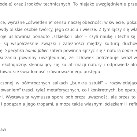
modele) oraz środków technicznych. To niejako uwzględnienie prze
ce, wyraźne „oświetlenie” sensu naszej obecności w świecie, poka
wdy bliskie osobie twórcy, jego czuciu i wierze. Z tym łączy się wł
je usiłowania ponadto „szkiełko i oko” – czyli naukę i technikę 
e są współcześnie związki i zależności między kulturą ducho
ę. Specyfika
homo faber
zatem powinna łączyć się z naturą
homo m
arzania powinny uwzględniać, że człowiek potrzebuje wrażliwo
 ekologiczny, skłaniający się ku afirmacji natury i odpowiedzia
ałtować się świadomość zrównoważonego postępu.
zczonej w półmrocznych salkach „bunkra sztuki” – rozświetlając
owaniem” treści, tyleż metaforycznych, co i konkretnych, bo epatu
mi. Wystawa ta wymusza sporą odbiorczą uważność, ale przez to
y i podążania jego tropami, a może także własnymi ścieżkami i refl
ław