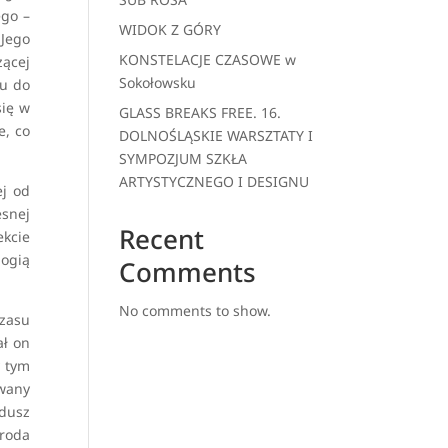
ego –
WIDOK Z GÓRY
 Jego
KONSTELACJE CZASOWE w
zącej
Sokołowsku
ku do
się w
GLASS BREAKS FREE. 16.
e, co
DOLNOŚLĄSKIE WARSZTATY I
SYMPOZJUM SZKŁA
ARTYSTYCZNEGO I DESIGNU
ej od
esnej
Recent
kcie
logią
Comments
No comments to show.
czasu
ał on
y tym
zwany
 dusz
yroda