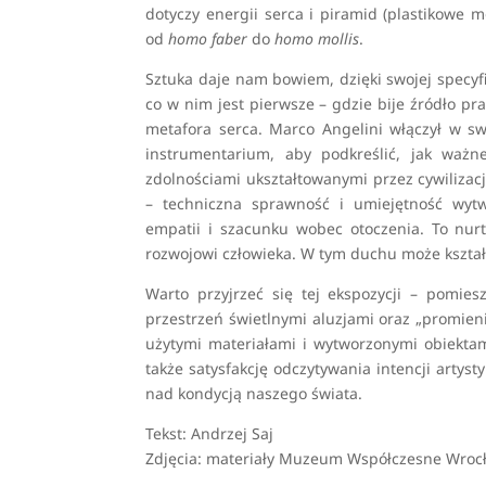
dotyczy energii serca i piramid (plastikowe 
od
homo faber
do
homo mollis
.
Sztuka daje nam bowiem, dzięki swojej specyfi
co w nim jest pierwsze – gdzie bije źródło pra
metafora serca. Marco Angelini włączył w swo
instrumentarium, aby podkreślić, jak ważn
zdolnościami ukształtowanymi przez cywilizacj
– techniczna sprawność i umiejętność wytw
empatii i szacunku wobec otoczenia. To nurt
rozwojowi człowieka. W tym duchu może kszt
Warto przyjrzeć się tej ekspozycji – pomies
przestrzeń świetlnymi aluzjami oraz „promieni
użytymi materiałami i wytworzonymi obiekta
także satysfakcję odczytywania intencji artyst
nad kondycją naszego świata.
Tekst: Andrzej Saj
Zdjęcia: materiały Muzeum Współczesne Wroc