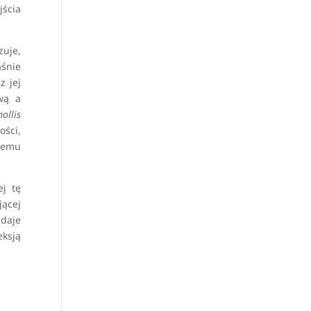
jścia
zuje,
aśnie
z jej
wą a
ollis
ści,
lnemu
ej tę
jącej
 daje
eksją