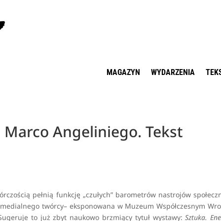
MAGAZYN
WYDARZENIA
TEK
i Marco Angeliniego. Tekst
wórczością pełnią funkcję „czułych” barometrów nastrojów społecz
elomedialnego twórcy– eksponowana w Muzeum Współczesnym Wro
. Sugeruje to już zbyt naukowo brzmiący tytuł wystawy:
Sztuka. Ene