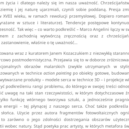
em życia i dlatego należy się im nasza uważność. Chrześcijańst
ziemię i jej naturę ujarzmiali, czynili sobie poddaną. Presja zm
w XVIII wieku, w ramach rewolucji przemysłowej. Dopiero roma
yrażane w sztuce i literaturze). Tendencje postępowe kontynu
sność. Tak więc – co warto podkreślić – Marco Angelini łączy w s
zmem z zachodnią wytwórczą zręcznością oraz z chrześcijań
o zastanowienie, właśnie o tę uważność…
otowana wraz z kuratorem Janem Kozaczukiem z niezwykłą starann
zorcowo postmodernistyczna. Przejawia się to w doborze zróżnicow
ncjonalnych obrazów malarskich (zwykle utrzymanych w stylis
lizowanych w technice
action painting
po obiekty gotowe, budowan
 wytwarzane produkty – modele serca w technice 3D – i projekcje w
ć podkreśleniu rangi problemu, do którego w swojej treści odnos
ić uwagę na taki stan rzeczywistości, w którym dotychczasowe ź
tylko funkcję wtórnego tworzywa sztuki, a jednocześnie pragn
 energii – tej płynącej z naszego serca. Choć także podkreśla
– słońca. Użycie przez autora fragmentów fotowoltaicznych og
 to zarówno o jego zdolności dostrzegania obszarów użyteczn
tii wobec natury. Stąd poetyka prac artysty, w których metafora św