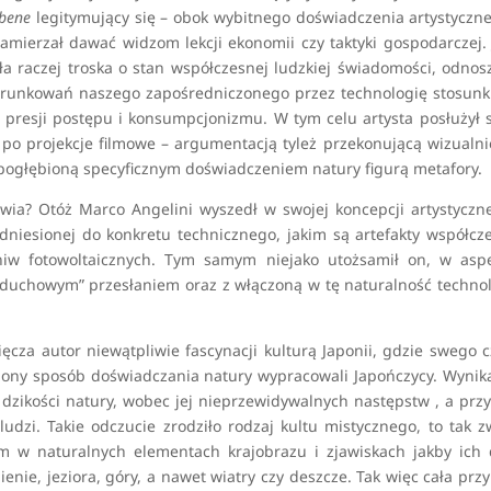
bene
legitymujący się – obok wybitnego doświadczenia artystyczn
amierzał dawać widzom lekcji ekonomii czy taktyki gospodarczej.
była raczej troska o stan współczesnej ludzkiej świadomości, odnos
warunkowań naszego zapośredniczonego przez technologię stosun
 presji postępu i konsumpcjonizmu. W tym celu artysta posłużył 
po projekcje filmowe – argumentacją tyleż przekonującą wizualni
o pogłębioną specyficznym doświadczeniem natury figurą metafory.
wia? Otóż Marco Angelini wyszedł w swojej koncepcji artystyczn
odniesionej do konkretu technicznego, jakim są artefakty współcz
niw fotowoltaicznych. Tym samym niejako utożsamił on, w aspe
 „duchowym” przesłaniem oraz z włączoną w tę naturalność techno
ięcza autor niewątpliwie fascynacji kulturą Japonii, gdzie swego 
iony sposób doświadczania natury wypracowali Japończycy. Wynik
 dzikości natury, wobec jej nieprzewidywalnych następstw , a prz
 ludzi. Takie odczucie zrodziło rodzaj kultu mistycznego, to tak 
em w naturalnych elementach krajobrazu i zjawiskach jakby ich
nie, jeziora, góry, a nawet wiatry czy deszcze. Tak więc cała prz