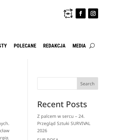
STY
POLECANE
REDAKCJA
MEDIA
Search
Recent Posts
Z palcem w sercu – 24.
nych.
Przegląd Sztuki SURVIVAL
cław
2026
rgia.
SUB ROSA