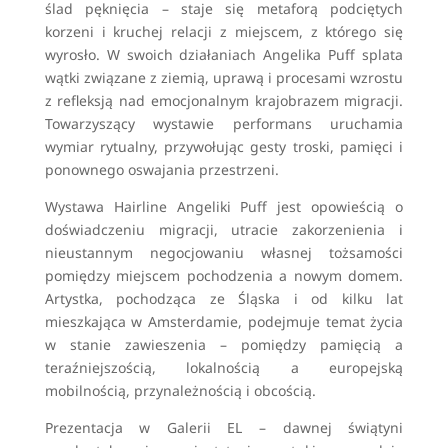
ślad pęknięcia – staje się metaforą podciętych
korzeni i kruchej relacji z miejscem, z którego się
wyrosło. W swoich działaniach Angelika Puff splata
wątki związane z ziemią, uprawą i procesami wzrostu
z refleksją nad emocjonalnym krajobrazem migracji.
Towarzyszący wystawie performans uruchamia
wymiar rytualny, przywołując gesty troski, pamięci i
ponownego oswajania przestrzeni.
Wystawa Hairline Angeliki Puff jest opowieścią o
doświadczeniu migracji, utracie zakorzenienia i
nieustannym negocjowaniu własnej tożsamości
pomiędzy miejscem pochodzenia a nowym domem.
Artystka, pochodząca ze Śląska i od kilku lat
mieszkająca w Amsterdamie, podejmuje temat życia
w stanie zawieszenia – pomiędzy pamięcią a
teraźniejszością, lokalnością a europejską
mobilnością, przynależnością i obcością.
Prezentacja w Galerii EL – dawnej świątyni