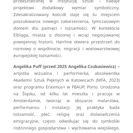
przekształconej w instytucję sztuki – nadaje
projektowi dodatkowy wymiar symboliczny.
Zdesakralizowany kościół staje się tu miejscem
poszukiwania nowego zakorzenienia, tymczasowym
domem dla pamięci i tożsamości. W kontekście
Elbląga, miasta o złożonej i wciąż negocjowanej
powojennej historii, Hairline otwiera przestrzeń do
rozmowy o wspólnocie, migracji i wielowarstwowej
europejskiej tożsamości.
Angelika Puff (przed 2025 Angelika Czubasiewicz) –
artystka wizualna i performerka, absolwentka
Akademii Sztuk Pięknych w Katowicach (MFA, 2023)
oraz programu Erasmus+ w FBAUP, Porto. Urodzona
na Śląsku, od kilku lat mieszka i pracuje w
Amsterdamie, tworząc w obszarze malarstwa,
performansu i instalacji. Jej praktyka bada
tożsamość, płeć, religię oraz doświadczenia
emigracyjne, często odwołując się do symboliki
rodzinnego gospodarstwa i wychowania wiejskiego.