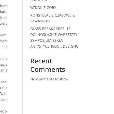
ódłem
WIDOK Z GÓRY
kładu
KONSTELACJE CZASOWE w
 idee
Sokołowsku
wielu
GLASS BREAKS FREE. 16.
DOLNOŚLĄSKIE WARSZTATY I
niem,
SYMPOZJUM SZKŁA
bolem
ARTYSTYCZNEGO I DESIGNU
siłą
a się
Recent
nacja
Comments
cznie
No comments to show.
uleci
a nie
Dziś,
jscem
ego.