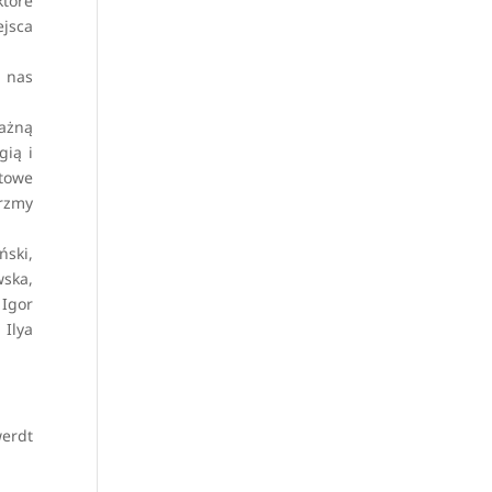
które
ejsca
o nas
ważną
gią i
otowe
órzmy
ński,
wska,
 Igor
 Ilya
werdt