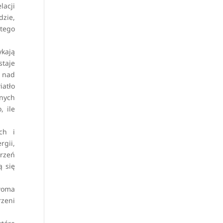
lacji
dzie,
ętego
ykają
staje
 nad
iatło
mnych
, ile
ch i
rgii,
trzeń
ą się
woma
zeni