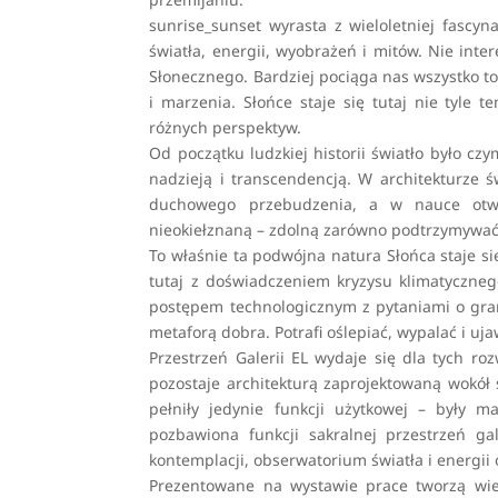
sunrise_sunset wyrasta z wieloletniej fascyn
światła, energii, wyobrażeń i mitów. Nie int
Słonecznego. Bardziej pociąga nas wszystko to,
i marzenia. Słońce staje się tutaj nie tyle
różnych perspektyw.
Od początku ludzkiej historii światło było cz
nadzieją i transcendencją. W architekturze 
duchowego przebudzenia, a w nauce otwie
nieokiełznaną – zdolną zarówno podtrzymywać ży
To właśnie ta podwójna natura Słońca staje s
tutaj z doświadczeniem kryzysu klimatycznego
postępem technologicznym z pytaniami o grani
metaforą dobra. Potrafi oślepiać, wypalać i uj
Przestrzeń Galerii EL wydaje się dla tych r
pozostaje architekturą zaprojektowaną wokół
pełniły jedynie funkcji użytkowej – były m
pozbawiona funkcji sakralnej przestrzeń ga
kontemplacji, obserwatorium światła i energii
Prezentowane na wystawie prace tworzą wie