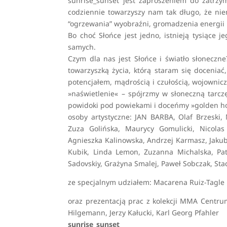
sunrise_sunset jest zaproszeniem do zatrzym
codziennie towarzyszy nam tak długo, że nie
“ogrzewania” wyobraźni, gromadzenia energii 
Bo choć Słońce jest jedno, istnieją tysiące 
samych.
Czym dla nas jest Słońce i światło słoneczn
towarzyszką życia, którą staram się doceniać,
potencjałem, mądrością i czułością, wojownicz
»naświetlenie« – spójrzmy w słoneczną tarczę
powidoki pod powiekami i doceńmy »golden ho
osoby artystyczne: JAN BARBA, Olaf Brzeski,
Zuza Golińska, Maurycy Gomulicki, Nicolas 
Agnieszka Kalinowska, Andrzej Karmasz, Jakub 
Kubik, Linda Lemon, Zuzanna Michalska, Patr
Sadovskiy, Grażyna Smalej, Paweł Sobczak, St
ze specjalnym udziałem: Macarena Ruiz-Tagle
oraz prezentacją prac z kolekcji MMA Centru
Hilgemann, Jerzy Kałucki, Karl Georg Pfahler
sunrise_sunset