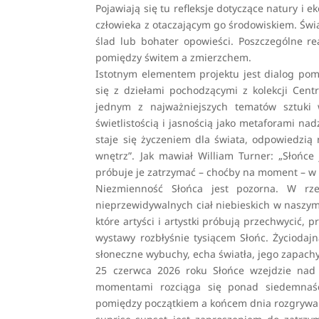
Pojawiają się tu refleksje dotyczące natury i ek
człowieka z otaczającym go środowiskiem. Świa
ślad lub bohater opowieści. Poszczególne re
pomiędzy świtem a zmierzchem.
Istotnym elementem projektu jest dialog pom
się z dziełami pochodzącymi z kolekcji Cent
jednym z najważniejszych tematów sztuki 
świetlistością i jasnością jako metaforami nadz
staje się życzeniem dla świata, odpowiedzią
wnętrz”. Jak mawiał William Turner: „Słońce 
próbuje je zatrzymać – choćby na moment – w m
Niezmienność Słońca jest pozorna. W rze
nieprzewidywalnych ciał niebieskich w naszym
które artyści i artystki próbują przechwycić, 
wystawy rozbłyśnie tysiącem Słońc. Życiodajn
słoneczne wybuchy, echa światła, jego zapachy
25 czerwca 2026 roku Słońce wzejdzie nad 
momentami rozciąga się ponad siedemnaści
pomiędzy początkiem a końcem dnia rozgrywa s