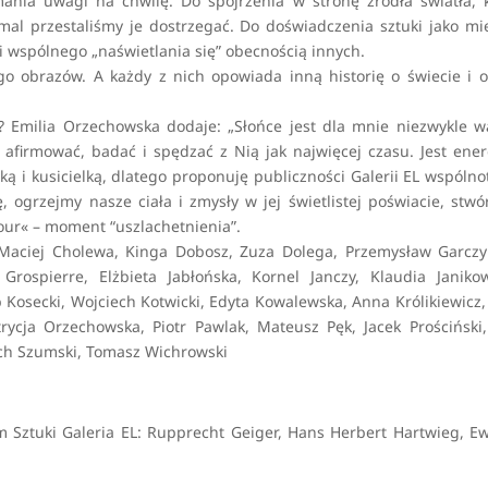
ania uwagi na chwilę. Do spojrzenia w stronę źródła światła, 
mal przestaliśmy je dostrzegać. Do doświadczenia sztuki jako mi
i wspólnego „naświetlania się” obecnością innych.
jego obrazów. A każdy z nich opowiada inną historię o świecie i 
e? Emilia Orzechowska dodaje: „Słońce jest dla mnie niezwykle 
 afirmować, badać i spędzać z Nią jak najwięcej czasu. Jest ener
ką i kusicielką, dlatego proponuję publiczności Galerii EL wspóln
, ogrzejmy nasze ciała i zmysły w jej świetlistej poświacie, stw
ur« – moment “uszlachetnienia”.
 Maciej Cholewa, Kinga Dobosz, Zuza Dolega, Przemysław Garczy
Grospierre, Elżbieta Jabłońska, Kornel Janczy, Klaudia Janiko
Kosecki, Wojciech Kotwicki, Edyta Kowalewska, Anna Królikiewicz,
ycja Orzechowska, Piotr Pawlak, Mateusz Pęk, Jacek Prościński,
ach Szumski, Tomasz Wichrowski
m Sztuki Galeria EL: Rupprecht Geiger, Hans Herbert Hartwieg, E