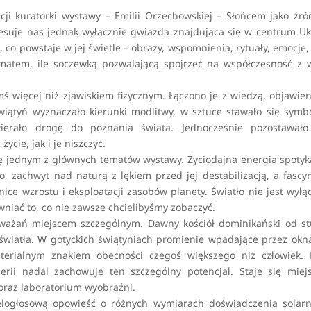
acji kuratorki wystawy – Emilii Orzechowskiej – Słońcem jako źr
eresuje nas jednak wyłącznie gwiazda znajdująca się w centrum U
 co powstaje w jej świetle – obrazy, wspomnienia, rytuały, emocje,
 tematem, ile soczewką pozwalającą spojrzeć na współczesność z 
ymś więcej niż zjawiskiem fizycznym. Łączono je z wiedzą, objawie
świątyń wyznaczało kierunki modlitwy, w sztuce stawało się sym
rało drogę do poznania świata. Jednocześnie pozostawało 
cie, jak i je niszczyć.
ię jednym z głównych tematów wystawy. Życiodajna energia spotyk
, zachwyt nad naturą z lękiem przed jej destabilizacją, a fascy
ce wzrostu i eksploatacji zasobów planety. Światło nie jest wyłą
awniać to, co nie zawsze chcielibyśmy zobaczyć.
ozważań miejscem szczególnym. Dawny kościół dominikański od st
 światła. W gotyckich świątyniach promienie wpadające przez okn
aterialnym znakiem obecności czegoś większego niż człowiek. 
lerii nadal zachowuje ten szczególny potencjał. Staje się mie
 oraz laboratorium wyobraźni.
logłosową opowieść o różnych wymiarach doświadczenia solarn