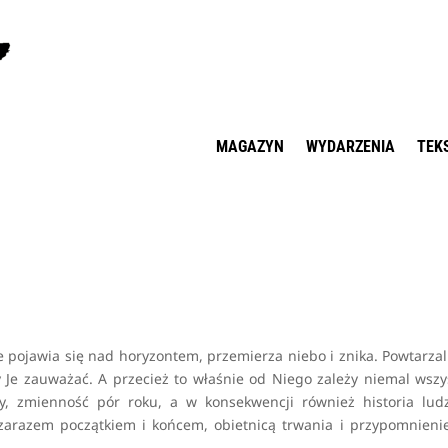
MAGAZYN
WYDARZENIA
TEK
 pojawia się nad horyzontem, przemierza niebo i znika. Powtarza
 Je zauważać. A przecież to właśnie od Niego zależy niemal wszy
dy, zmienność pór roku, a w konsekwencji również historia lud
 zarazem początkiem i końcem, obietnicą trwania i przypomnien