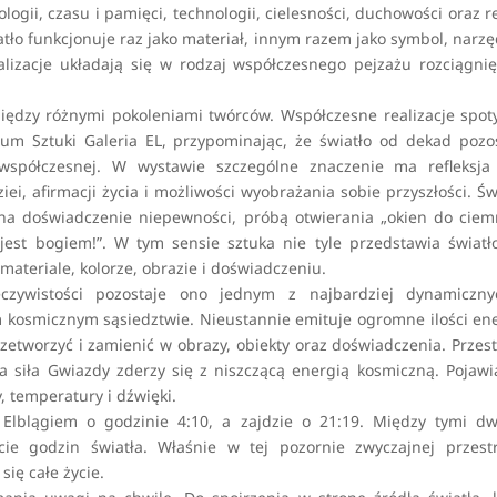
ologii, czasu i pamięci, technologii, cielesności, duchowości oraz re
tło funkcjonuje raz jako materiał, innym razem jako symbol, narzę
alizacje układają się w rodzaj współczesnego pejzażu rozciągni
iędzy różnymi pokoleniami twórców. Współczesne realizacje spot
rum Sztuki Galeria EL, przypominając, że światło od dekad pozo
współczesnej. W wystawie szczególne znaczenie ma refleksja
iei, afirmacji życia i możliwości wyobrażania sobie przyszłości. Św
 na doświadczenie niepewności, próbą otwierania „okien do cie
jest bogiem!”. W tym sensie sztuka nie tyle przedstawia światło
ateriale, kolorze, obrazie i doświadczeniu.
czywistości pozostaje ono jednym z najbardziej dynamiczny
 kosmicznym sąsiedztwie. Nieustannie emituje ogromne ilości ene
przetworzyć i zamienić w obrazy, obiekty oraz doświadczenia. Przes
a siła Gwiazdy zderzy się z niszczącą energią kosmiczną. Pojawi
, temperatury i dźwięki.
Elblągiem o godzinie 4:10, a zajdzie o 21:19. Między tymi d
e godzin światła. Właśnie w tej pozornie zwyczajnej przestr
ię całe życie.