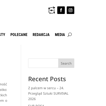
STY
POLECANE
REDAKCJA
MEDIA
Search
Recent Posts
lność
Z palcem w sercu – 24.
stko:
Przegląd Sztuki SURVIVAL
zkich
2026
iem o
SUB ROSA