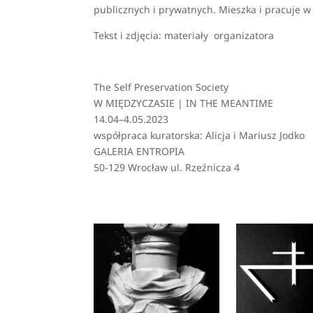
publicznych i prywatnych. Mieszka i pracuje w B
Tekst i zdjęcia: materiały organizatora
The Self Preservation Society
W MIĘDZYCZASIE | IN THE MEANTIME
14.04–4.05.2023
współpraca kuratorska: Alicja i Mariusz Jodko
GALERIA ENTROPIA
50-129 Wrocław ul. Rzeźnicza 4