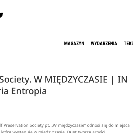
MAGAZYN
WYDARZENIA
TEK
 Society. W MIĘDZYCZASIE | IN
ia Entropia
f Preservation Society pt. „W międzyczasie” odnosi się do miejsca
ii, która występuje w międzyczasie. Duet tworzą artyści