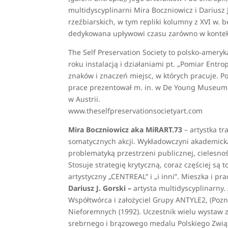
multidyscyplinarni Mira Boczniowicz i Dariusz J.
rzeźbiarskich, w tym repliki kolumny z XVI w. bę
dedykowana upływowi czasu zarówno w kontekśc
The Self Preservation Society to polsko-ameryk
roku instalacją i działaniami pt. „Pomiar Entr
znaków i znaczeń miejsc, w których pracuje. P
prace prezentował m. in. w De Young Museum w
w Austrii.
www.theselfpreservationsocietyart.com
Mira Boczniowicz aka MiRART.73
– artystka tr
somatycznych akcji. Wykładowczyni akademicka
problematyką przestrzeni publicznej, cielesno
Stosuje strategię krytyczną, coraz częściej są
artystyczny „CENTREAL” i „i inni”. Mieszka i pr
Dariusz J. Gorski –
artysta multidyscyplinarny
Współtwórca i założyciel Grupy ANTYLE2, (Pozn
Nieforemnych (1992). Uczestnik wielu wystaw z
srebrnego i brązowego medalu Polskiego Związ