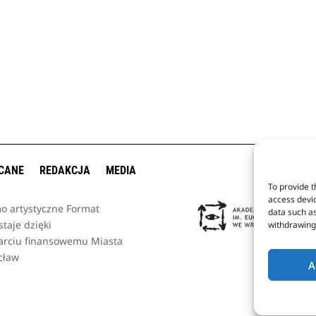
CANE
REDAKCJA
MEDIA
To provide t
access devic
o artystyczne Format
data such as
taje dzięki
withdrawing 
arciu finansowemu Miasta
cław
A