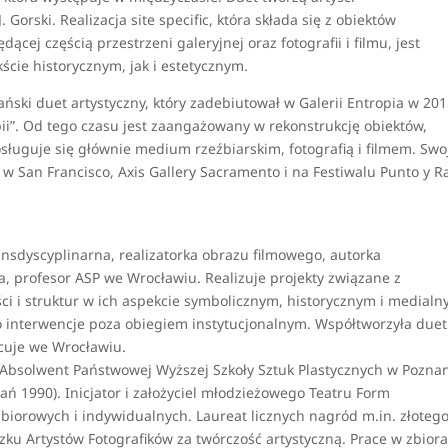
 Gorski. Realizacja site specific, która składa się z obiektów
dącej częścią przestrzeni galeryjnej oraz fotografii i filmu, jest
ie historycznym, jak i estetycznym.
ański duet artystyczny, który zadebiutował w Galerii Entropia w 20
opii”. Od tego czasu jest zaangażowany w rekonstrukcję obiektów,
osługuje się głównie medium rzeźbiarskim, fotografią i filmem. Swo
 San Francisco, Axis Gallery Sacramento i na Festiwalu Punto y R
ansdyscyplinarna, realizatorka obrazu filmowego, autorka
, profesor ASP we Wrocławiu. Realizuje projekty związane z
ści i struktur w ich aspekcie symbolicznym, historycznym i medialn
 to interwencje poza obiegiem instytucjonalnym. Współtworzyła duet
acuje we Wrocławiu.
. Absolwent Państwowej Wyższej Szkoły Sztuk Plastycznych w Poznan
ań 1990). Inicjator i założyciel młodzieżowego Teatru Form
biorowych i indywidualnych. Laureat licznych nagród m.in. złotego
ku Artystów Fotografików za twórczość artystyczną. Prace w zbior