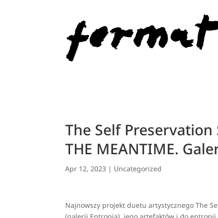
The Self Preservation
THE MEANTIME. Galer
Apr 12, 2023
|
Uncategorized
Najnowszy projekt duetu artystycznego The Sel
(galerii Entropia), jego artefaktów i do entrop